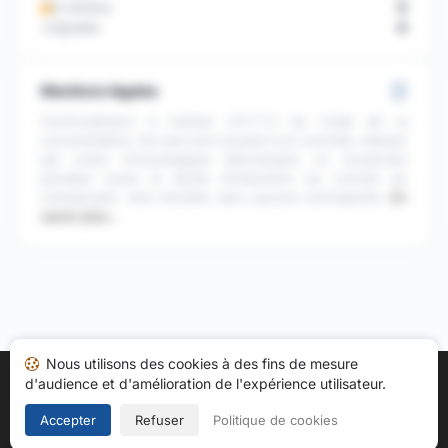
En attente
0
Signalés
0
Mentions légales
Conformément à l'article L111-7-2 du Code de la
consommation, les avis sont soumis à un contrôle, classés
par ordre chronologique décroissant, et conservés
pendant toute la durée d'exécution du contrat du
commerçant. Avis récoltés sans aucune contrepartie.
En
savoir plus…
Nous utilisons des cookies à des fins de mesure
d'audience et d'amélioration de l'expérience utilisateur.
Accueil
Mes avis
Catégories
CGU
Cookies
Politique de confidentialité
Mentions légales
Accepter
Refuser
Politique de cookies
Copyright © 2026
Société des Avis Garantis
. Tous droits