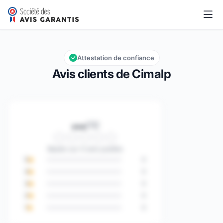
Cimalp
…/10
Note globale : … sur 10
Attestation de confiance
Avis clients de Cimalp
…
/10
Note globale : … sur 10
Basée sur 0 avis publiés
5
0
4
0
3
0
2
0
1
0