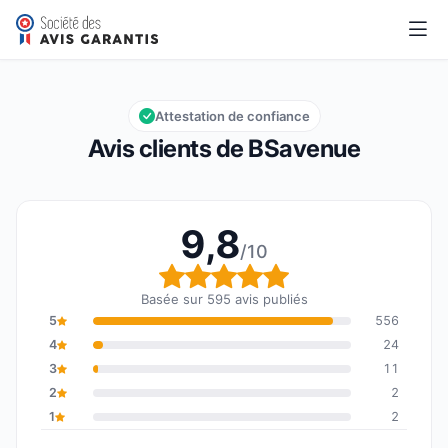
BSavenue
9,8/10
Note globale : 9,8 sur 10
Attestation de confiance
Avis clients de BSavenue
9,8
/10
Note globale : 9,8 sur 1
Basée sur 595 avis publiés
5
556
4
24
3
11
2
2
1
2