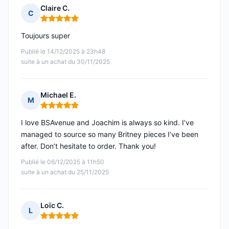
Claire C.
C
Note : 5 sur 5
Toujours super
Publié le 14/12/2025 à 23h48
suite à un achat du 30/11/2025
Michael E.
M
Note : 5 sur 5
I love BSAvenue and Joachim is always so kind. I’ve
managed to source so many Britney pieces I’ve been
after. Don’t hesitate to order. Thank you!
Publié le 06/12/2025 à 11h50
suite à un achat du 25/11/2025
Loïc C.
L
Note : 5 sur 5