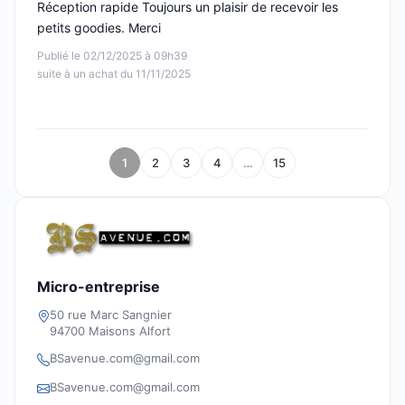
Réception rapide Toujours un plaisir de recevoir les
petits goodies. Merci
Publié le 02/12/2025 à 09h39
suite à un achat du 11/11/2025
1
2
3
4
…
15
Micro-entreprise
50 rue Marc Sangnier
94700 Maisons Alfort
BSavenue.com@gmail.com
BSavenue.com@gmail.com