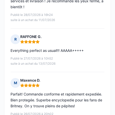
services et livraison ! Je recommande les yeux fermé, à
bientôt !
Publié le 28/07/2026 à 16h24
suite à un achat du 11/07/2026
RAFFONE G.
R
Note : 5 sur 5
Everything perfect as usual!!! AAAAA+++++
Publié le 27/07/2026 à 10h52
suite à un achat du 13/07/2026
Maxence D.
M
Note : 5 sur 5
Parfait! Commande conforme et rapidement expediée.
Bien protegée. Superbe encyclopedie pour les fans de
Britney. On y trouve pleins de pépites!
Publié le 26/07/2026 à 20h02