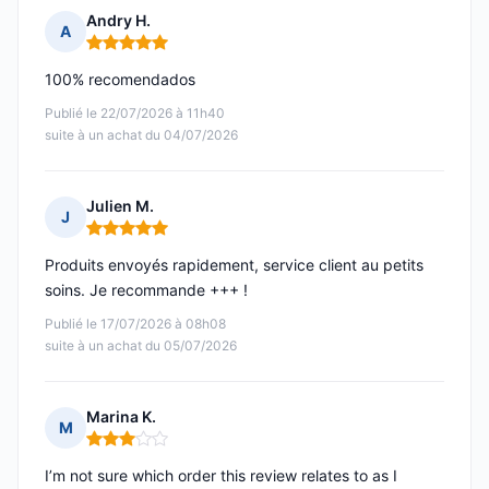
Andry H.
A
Note : 5 sur 5
100% recomendados
Publié le 22/07/2026 à 11h40
suite à un achat du 04/07/2026
Julien M.
J
Note : 5 sur 5
Produits envoyés rapidement, service client au petits
soins. Je recommande +++ !
Publié le 17/07/2026 à 08h08
suite à un achat du 05/07/2026
Marina K.
M
Note : 3 sur 5
I’m not sure which order this review relates to as I