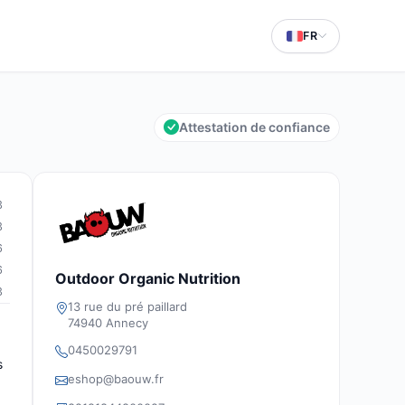
FR
Attestation de confiance
3
3
6
6
Outdoor Organic Nutrition
3
13 rue du pré paillard
74940 Annecy
0450029791
s
eshop@baouw.fr