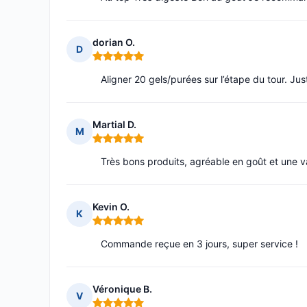
dorian O.
D
Note : 5 sur 5
Aligner 20 gels/purées sur l’étape du tour. Jus
Martial D.
M
Note : 5 sur 5
Très bons produits, agréable en goût et une v
Kevin O.
K
Note : 5 sur 5
Commande reçue en 3 jours, super service !
Véronique B.
V