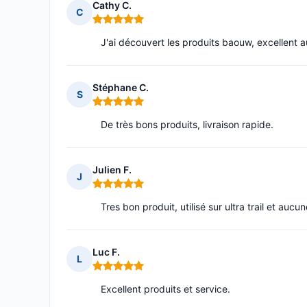
Cathy C.
C
Note : 5 sur 5
J'ai découvert les produits baouw, excellent a
Stéphane C.
S
Note : 5 sur 5
De très bons produits, livraison rapide.
Julien F.
J
Note : 5 sur 5
Tres bon produit, utilisé sur ultra trail et au
Luc F.
L
Note : 5 sur 5
Excellent produits et service.