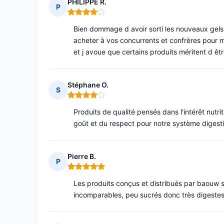
PHILIPPE R.
P
Note : 4 sur 5
Bien dommage d avoir sorti les nouveaux gels
acheter à vos concurrents et confrères pour me
et j avoue que certains produits méritent d êt
Stéphane O.
S
Note : 4 sur 5
Produits de qualité pensés dans l'intérêt nutr
goût et du respect pour notre système digestif
Pierre B.
P
Note : 5 sur 5
Les produits conçus et distribués par baouw 
incomparables, peu sucrés donc très digestes