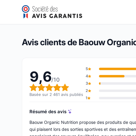
Baouw Organic Nutrition
9,6/10
(2 461 avis)
Note globale : 9,6 sur 10
Avis clients de Baouw Organic
5
9,6
4
/10
3
Note globale : 9,6 sur 10
2
Basée sur 2 461 avis publiés
1
Résumé des avis
Baouw Organic Nutrition propose des produits de quali
qui plaisent lors des sorties sportives et des entraîne