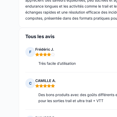
apprécient des saveurs équilibrées, peu sucrées et a
endurance longues et les activités comme le trail et l
échanges rapides et une résolution efficace des inciden
compotes, présentée dans des formats pratiques pour le 
Tous les avis
Frédéric J.
F
Note : 4 sur 5
Très facile d’utilisation
CAMILLE A.
C
Note : 5 sur 5
Des bons produits avec des goûts différents et
pour les sorties trail et ultra trail + VTT