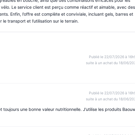
gréables en bouche, ainsi que des combinaisons efficaces pour les
e vélo. Le service client est perçu comme réactif et aimable, avec des
ts. Enfin, l’offre est complète et conviviale, incluant gels, barres et
transport et l’utilisation sur le terrain.
Publié le 22/07/2026 à 16h
suite à un achat du 18/06/20
Publié le 22/07/2026 à 16h
suite à un achat du 18/06/20
 toujours une bonne valeur nutritionnelle. J’utilise les produits Baou