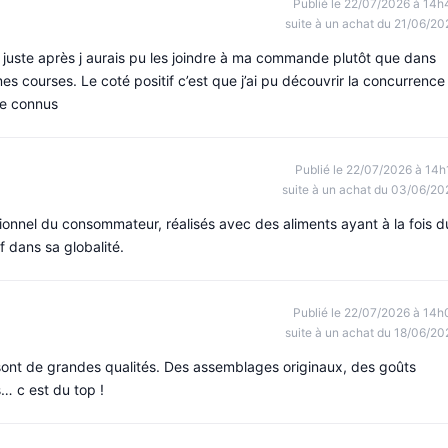
Publié le 22/07/2026 à 14h
suite à un achat du 21/06/20
 juste après j aurais pu les joindre à ma commande plutôt que dans
s courses. Le coté positif c’est que j’ai pu découvrir la concurrence
re connus
Publié le 22/07/2026 à 14h
suite à un achat du 03/06/20
itionnel du consommateur, réalisés avec des aliments ayant à la fois d
 dans sa globalité.
Publié le 22/07/2026 à 14h
suite à un achat du 18/06/20
sont de grandes qualités. Des assemblages originaux, des goûts
… c est du top !