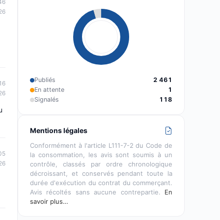
46
26
Publiés
2 461
16
En attente
1
26
Signalés
118
u
Mentions légales
Conformément à l'article L111-7-2 du Code de
05
la consommation, les avis sont soumis à un
26
contrôle, classés par ordre chronologique
décroissant, et conservés pendant toute la
durée d'exécution du contrat du commerçant.
Avis récoltés sans aucune contrepartie.
En
savoir plus…