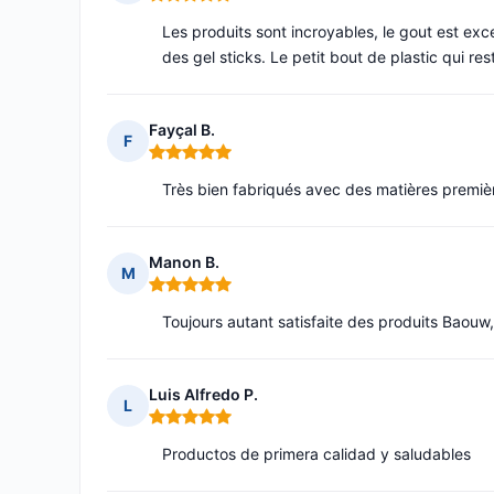
Note : 5 sur 5
Les produits sont incroyables, le gout est exce
des gel sticks. Le petit bout de plastic qui r
Fayçal B.
F
Note : 5 sur 5
Très bien fabriqués avec des matières premiè
Manon B.
M
Note : 5 sur 5
Toujours autant satisfaite des produits Baouw,
Luis Alfredo P.
L
Note : 5 sur 5
Productos de primera calidad y saludables