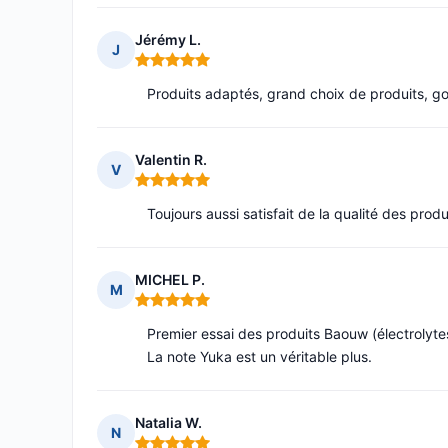
Jérémy L.
J
Note : 5 sur 5
Produits adaptés, grand choix de produits, go
Valentin R.
V
Note : 5 sur 5
Toujours aussi satisfait de la qualité des produi
MICHEL P.
M
Note : 5 sur 5
Premier essai des produits Baouw (électrolytes 
La note Yuka est un véritable plus.
Natalia W.
N