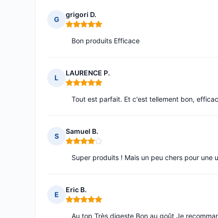
grigori D.
G
Note : 5 sur 5
Bon produits Efficace
LAURENCE P.
L
Note : 5 sur 5
Tout est parfait. Et c'est tellement bon, efficace
Samuel B.
S
Note : 4 sur 5
Super produits ! Mais un peu chers pour une uti
Eric B.
E
Note : 5 sur 5
Au top Très digeste Bon au goût Je recomma