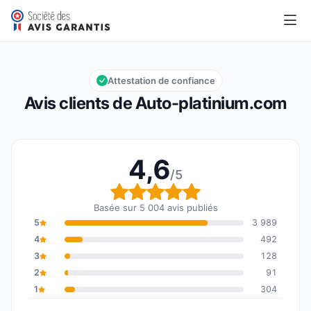
Auto-platinium.com
4,6/5
Note globale : 4,6 sur 5
Attestation de confiance
Avis clients de Auto-platinium.com
4,6
/5
Note globale : 4,6 sur 5
Basée sur 5 004 avis publiés
5
3 989
4
492
3
128
2
91
1
304