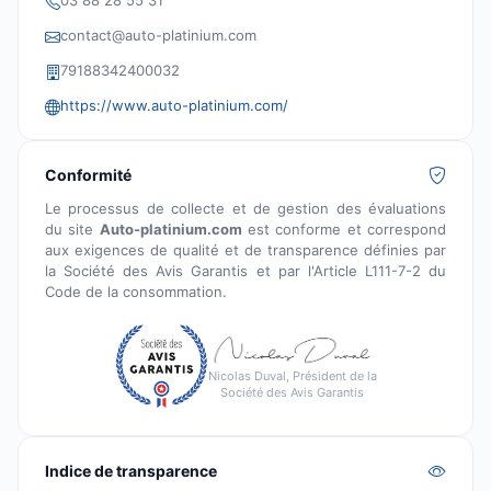
professionnels, qui nous font confiance au quotidien.
Leur satisfaction est notre meilleur indicateur et notre
contact@auto-platinium.com
première exigence.
79188342400032
https://www.auto-platinium.com/
Conformité
Le processus de collecte et de gestion des évaluations
du site
Auto-platinium.com
est conforme et correspond
aux exigences de qualité et de transparence définies par
la Société des Avis Garantis et par l'Article L111-7-2 du
Code de la consommation.
Nicolas Duval, Président de la
Société des Avis Garantis
Indice de transparence