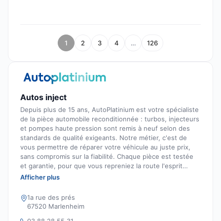
1
2
3
4
…
126
Autos inject
Depuis plus de 15 ans, AutoPlatinium est votre spécialiste
de la pièce automobile reconditionnée : turbos, injecteurs
et pompes haute pression sont remis à neuf selon des
standards de qualité exigeants. Notre métier, c'est de
vous permettre de réparer votre véhicule au juste prix,
sans compromis sur la fiabilité. Chaque pièce est testée
et garantie, pour que vous repreniez la route l'esprit
tranquille. Au-delà du produit, nous mettons un point
Afficher plus
d'honneur à vous accompagner : conseil sur la
compatibilité, suivi de commande et service client à votre
1a rue des prés
écoute, avant comme après l'achat. Les avis ci-dessous
67520 Marlenheim
sont ceux de nos clients, automobilistes et
03 88 28 55 31