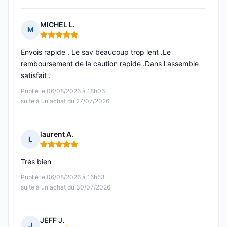
MICHEL L.
M
Note : 5 sur 5
Envois rapide . Le sav beaucoup trop lent .Le
remboursement de la caution rapide .Dans l assemble
satisfait .
Publié le 06/08/2026 à 18h06
suite à un achat du 27/07/2026
laurent A.
L
Note : 5 sur 5
Très bien
Publié le 06/08/2026 à 16h53
suite à un achat du 30/07/2026
JEFF J.
J