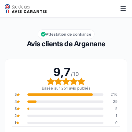
Arganane
9,7/10
Note globale : 9,7 sur 10
Attestation de confiance
Avis clients de Arganane
9,7
/10
Note globale : 9,7 sur 1
Basée sur 251 avis publiés
5
216
4
29
3
5
2
1
1
0