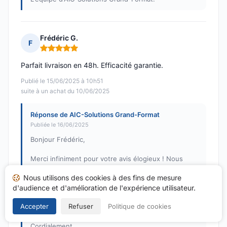
Frédéric G.
F
Note : 5 sur 5
Parfait livraison en 48h. Efficacité garantie.
Publié le 15/06/2025 à 10h51
suite à un achat du 10/06/2025
Réponse de AIC-Solutions Grand-Format
Publiée le 16/06/2025
Bonjour Frédéric,
Merci infiniment pour votre avis élogieux ! Nous
sommes ravis d'apprendre que vous avez apprécié
Nous utilisons des cookies à des fins de mesure
notre efficacité et la rapidité de livraison. Votre
d'audience et d'amélioration de l'expérience utilisateur.
satisfaction est notre priorité.
Accepter
Refuser
Politique de cookies
À bientôt sur AIC-Solutions Grand-Format !
Cordialement,