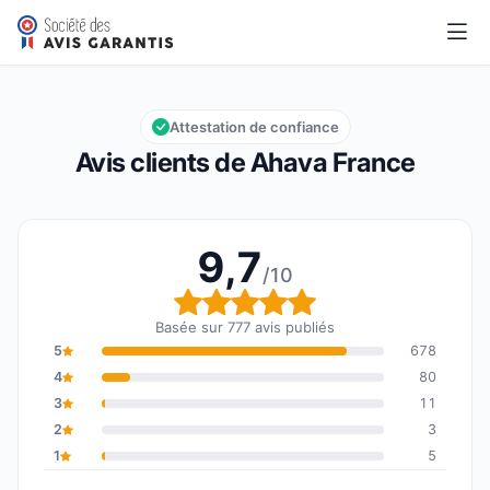
Ahava France
9,7/10
Note globale : 9,7 sur 10
Attestation de confiance
Avis clients de Ahava France
9,7
/10
Note globale : 9,7 sur 1
Basée sur 777 avis publiés
5
678
4
80
3
11
2
3
1
5