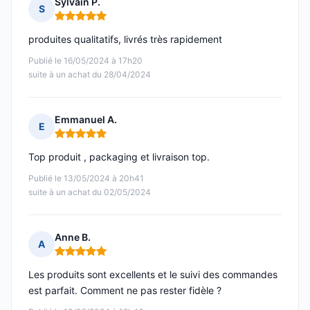
Sylvain P.
S
Note : 5 sur 5
produites qualitatifs, livrés très rapidement
Publié le 16/05/2024 à 17h20
suite à un achat du 28/04/2024
Emmanuel A.
E
Note : 5 sur 5
Top produit , packaging et livraison top.
Publié le 13/05/2024 à 20h41
suite à un achat du 02/05/2024
Anne B.
A
Note : 5 sur 5
Les produits sont excellents et le suivi des commandes
est parfait. Comment ne pas rester fidèle ?