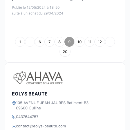
Publié le 12/05/2024 à 18h50
suite à un achat du 29/04/2024
1
…
6
7
8
9
10
11
12
…
20
EOLYS BEAUTE
105 AVENUE JEAN JAURES Batiment B3
69600 Oullins
0437644757
contact@eolys-beaute.com