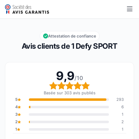
1 Defy SPORT
9,9/10
Note globale : 9,9 sur 10
Attestation de confiance
Avis clients de 1 Defy SPORT
9,9
/10
Note globale : 9,9 sur 1
Basée sur 303 avis publiés
5
293
4
6
3
1
2
2
1
1