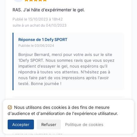
Note : 5 sur 5
RAS. J'ai hâte d'expérimenter le gel.
Publié le 15/10/2023 à 18h42
suite à un achat du 04/10/2023
Réponse de 1 Defy SPORT
Publiée le 03/06/2024
Bonjour Bernard, merci pour votre avis sur le site
1Defy SPORT. Nous sommes ravis que vous soyez
impatient d'essayer le gel, nous espérons qu'il
répondra à toutes vos attentes. N'hésitez pas à
nous faire part de vos impressions après l'avoir
testé. Bonne journée !
Nicolas M.
Nous utilisons des cookies à des fins de mesure
N
d'audience et d'amélioration de l'expérience utilisateur.
Note : 5 sur 5
Parfait
Accepter
Refuser
Politique de cookies
Publié le 15/10/2023 à 17h26