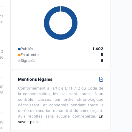
23
26
Publiés
1 402
43
En attente
5
26
Signalés
6
Mentions légales
48
Conformément à l'article L111-7-2 du Code de
26
la consommation, les avis sont soumis à un
contrôle, classés par ordre chronologique
décroissant, et conservés pendant toute la
durée d'exécution du contrat du commerçant.
Avis récoltés sans aucune contrepartie.
En
savoir plus…
49
26