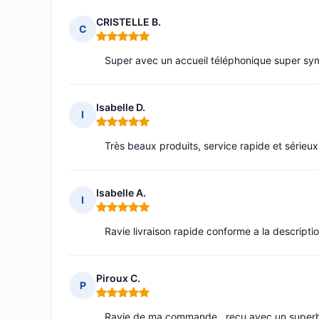
CRISTELLE B.
C
Note : 5 sur 5
Super avec un accueil téléphonique super s
Isabelle D.
I
Note : 5 sur 5
Très beaux produits, service rapide et sérieux,
Isabelle A.
I
Note : 5 sur 5
Ravie livraison rapide conforme a la descriptio
Piroux C.
P
Note : 5 sur 5
Ravie de ma commande , reçu avec un superb