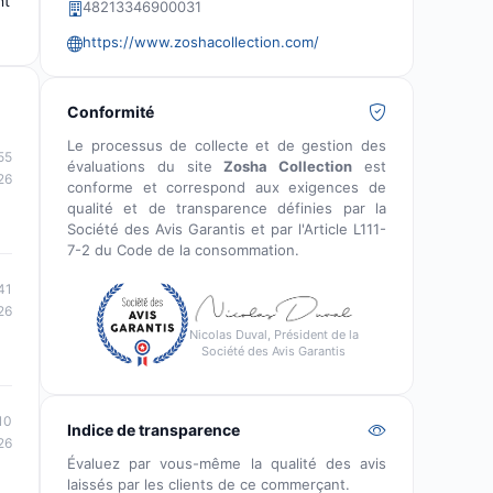
nt
48213346900031
https://www.zoshacollection.com/
Conformité
Le processus de collecte et de gestion des
55
évaluations du site
Zosha Collection
est
26
conforme et correspond aux exigences de
qualité et de transparence définies par la
Société des Avis Garantis et par l'Article L111-
7-2 du Code de la consommation.
41
26
Nicolas Duval, Président de la
Société des Avis Garantis
10
Indice de transparence
26
Évaluez par vous-même la qualité des avis
laissés par les clients de ce commerçant.