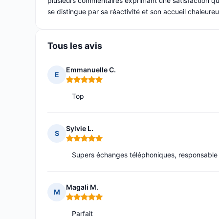
plusieurs commentaires exprimant une satisfaction qu
se distingue par sa réactivité et son accueil chaleur
Tous les avis
Emmanuelle C.
E
Note : 5 sur 5
Top
Sylvie L.
S
Note : 5 sur 5
Supers échanges téléphoniques, responsable 
Magali M.
M
Note : 5 sur 5
Parfait