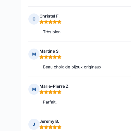
Christel F.
C
Note : 5 sur 5
Très bien
Martine S.
M
Note : 5 sur 5
Beau choix de bijoux originaux
Marie-Pierre Z.
M
Note : 5 sur 5
Parfait.
Jeremy B.
J
Note : 5 sur 5