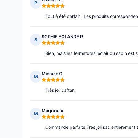
P
Note : 5 sur 5
Tout à été parfait ! Les produits correspondent
SOPHIE YOLANDE R.
S
Note : 5 sur 5
Bien, mais les fermeturesl éclair du sac n est 
Michele G.
M
Note : 5 sur 5
Très joli caftan
Marjorie V.
M
Note : 5 sur 5
Commande parfaite Tres joli sac entierement s