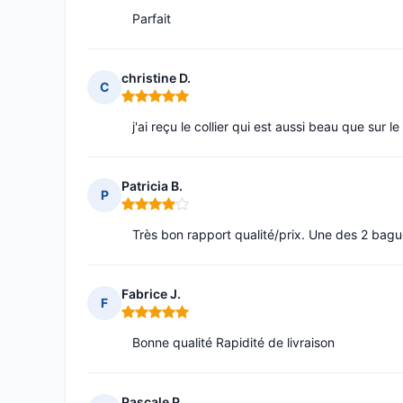
Parfait
christine D.
C
Note : 5 sur 5
j'ai reçu le collier qui est aussi beau que sur le 
Patricia B.
P
Note : 4 sur 5
Très bon rapport qualité/prix. Une des 2 bagu
Fabrice J.
F
Note : 5 sur 5
Bonne qualité Rapidité de livraison
Pascale P.