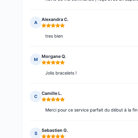
Alexandra C.
A
Note : 5 sur 5
tres bien
Morgane Q.
M
Note : 5 sur 5
Jolis bracelets !
Camille L.
C
Note : 5 sur 5
Merci pour ce service parfait du début à la f
Sebastien G.
S