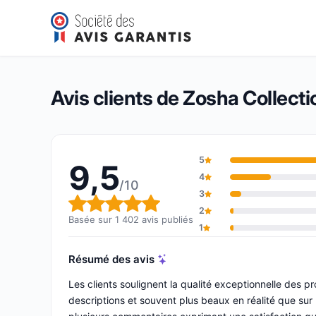
Zosha Collection
9,5/10
(1 402 avis)
Note globale : 9,5 sur 10
Avis clients de Zosha Collecti
5
9,5
4
/10
3
Note globale : 9,5 sur 10
2
Basée sur 1 402 avis publiés
1
Résumé des avis
Les clients soulignent la qualité exceptionnelle des p
descriptions et souvent plus beaux en réalité que sur l