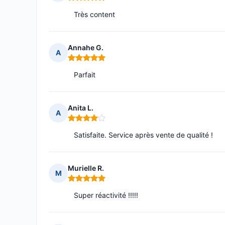
Note : 5 sur 5
Très content
Annahe G.
A
Note : 5 sur 5
Parfait
Anita L.
A
Note : 4 sur 5
Satisfaite. Service après vente de qualité !
Murielle R.
M
Note : 5 sur 5
Super réactivité !!!!!