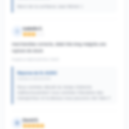
Merci de ta confiance Jean Michel :)
isabelle C.
I
Note : 3 sur 5
marchandise correcte, delai très long malgrès une
rupture de stock
Publié le 08/03/2018 à 14h51
Réponse de XL AUDIO
Publiée le 08/03/2018
Nous sommes désolé du temps d'attente
malheureusement nous sommes tributaires des
transporteur et la dessus nous pouvons rien faire !!
David D.
D
Note : 5 sur 5