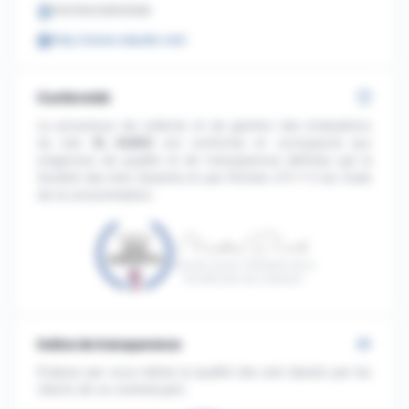
50018433800068
http://www.xlaudio.net/
Conformité
Le processus de collecte et de gestion des évaluations
du site
XL AUDIO
est conforme et correspond aux
exigences de qualité et de transparence définies par la
Société des Avis Garantis et par l'Article L111-7-2 du Code
de la consommation.
Nicolas Duval, Président de la
Société des Avis Garantis
Indice de transparence
Évaluez par vous-même la qualité des avis laissés par les
clients de ce commerçant.