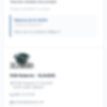
Tres bon vendeur bon produit
Publié le 04/08/2017 à 13h29
Réponse de XL AUDIO
Publiée le 04/08/2017
Merci de ta confiance William !!
OVA Roberto - XLAUDIO
16 Bis Impasse le Conardel
97470 SAINT BENOIT
0692 23 19 00
contact@xlaudio.net