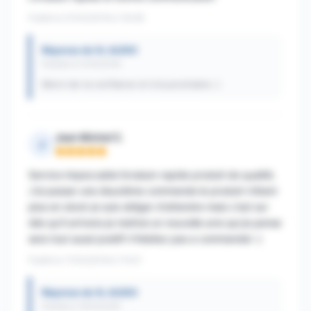
Publié le 27/03/2018 à 13h38
Réponse de XL AUDIO
Publiée le 27/03/2018
Merci de ta confiance et à la prochaine :)
Jean Michel C.
J
Note : 5 sur 5
Service impeccable livraison rapide produit de qualité.
J'ai passer une deuxième commande le produit n'étant
plus en stock je suis obliger d'attendre mais c'est sur
dés qu'il arrivera je mettrai un nouvelle avis qui je pense
sera tout aussi positif n'hésitez pas a commander :)
Publié le 17/03/2018 à 17h41
Réponse de XL AUDIO
Publiée le 19/03/2018