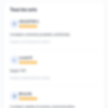
Tous les avis
CELESTIN C.
C
Note : 5 sur 5
Livraison correcte produits conformes
Publié le 27/04/2018 à 04h47
Lucas R.
L
Note : 5 sur 5
Super !!!!!!
Publié le 09/04/2018 à 15h26
Brice M.
B
Note : 5 sur 5
Livraison rapide et bonne communication