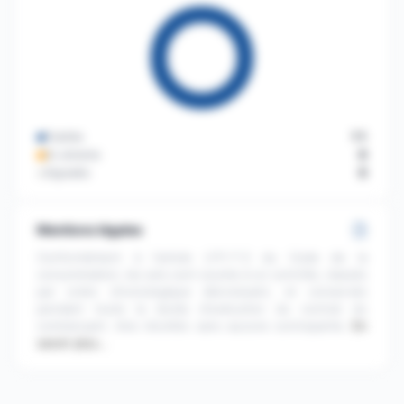
Publiés
11
En attente
0
Signalés
0
Mentions légales
Conformément à l'article L111-7-2 du Code de la
consommation, les avis sont soumis à un contrôle, classés
par ordre chronologique décroissant, et conservés
pendant toute la durée d'exécution du contrat du
commerçant. Avis récoltés sans aucune contrepartie.
En
savoir plus…