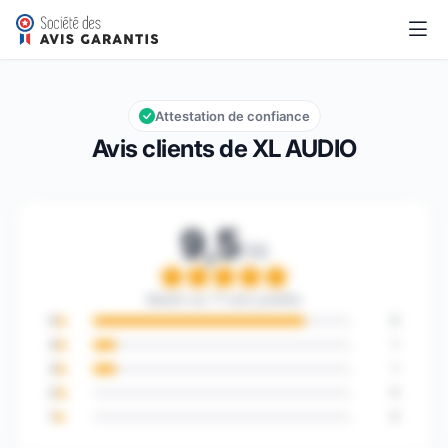
XL AUDIO
9,5/10
Note globale : 9,5 sur 10
Attestation de confiance
Avis clients de XL AUDIO
9,5
/10
Note globale : 9,5 sur 1
Basée sur 11 avis publiés
5
9
4
1
3
1
2
0
1
0