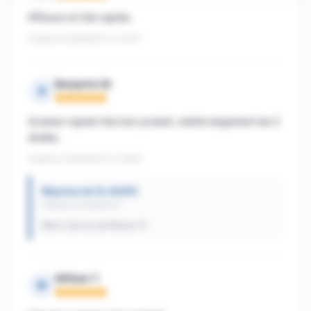
Efficace et très rapide..
Publié le 23/08/2017 à 14h11
Benjamin M.
B
Note : 5 sur 5
livraison rapide très bon produit ,mérite largement les 5
étoiles .
Publié le 04/08/2017 à 15h57
Réponse de XL AUDIO
Publiée le 05/08/2017
Merci de ta confiance !!!
William T.
W
Note : 5 sur 5