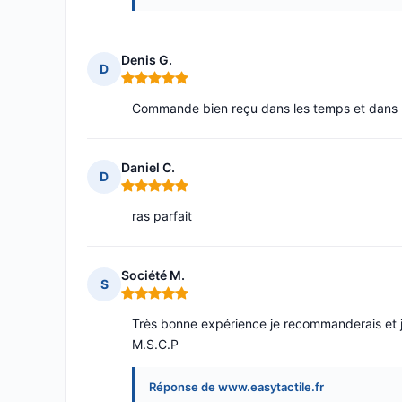
Denis G.
D
Note : 5 sur 5
Commande bien reçu dans les temps et dans 
Daniel C.
D
Note : 5 sur 5
ras parfait
Société M.
S
Note : 5 sur 5
Très bonne expérience je recommanderais et j
M.S.C.P
Réponse de www.easytactile.fr