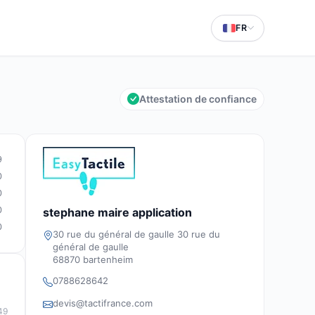
FR
Attestation de confiance
9
0
0
0
stephane maire application
0
30 rue du général de gaulle 30 rue du
général de gaulle
68870 bartenheim
0788628642
devis@tactifrance.com
49