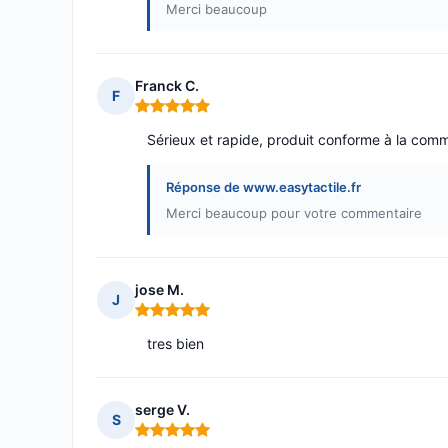
Merci beaucoup
Franck C.
F
Note : 5 sur 5
Sérieux et rapide, produit conforme à la com
Réponse de www.easytactile.fr
Merci beaucoup pour votre commentaire
jose M.
J
Note : 5 sur 5
tres bien
serge V.
S
Note : 5 sur 5