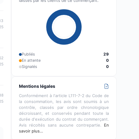
laissés par les clients de ce commerçant.
13
25
Publiés
29
52
En attente
0
25
Signalés
0
Mentions légales
38
Conformément à l'article L111-7-2 du Code de
25
la consommation, les avis sont soumis à un
contrôle, classés par ordre chronologique
décroissant, et conservés pendant toute la
durée d'exécution du contrat du commerçant.
Avis récoltés sans aucune contrepartie.
En
savoir plus…