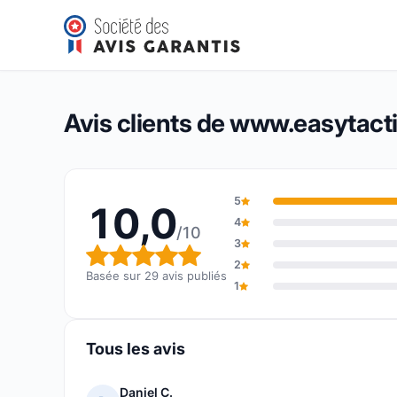
www.easytactile.fr
10,0/10
(29 avis)
Note globale : 10,0 sur 10
Avis clients de www.easytactil
5
10,0
4
/10
3
Note globale : 10,0 sur 10
2
Basée sur 29 avis publiés
1
Tous les avis
Daniel C.