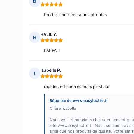
D
Note : 5 sur 5
Produit conforme à nos attentes
HALIL Y.
H
Note : 5 sur 5
PARFAIT
Isabelle P.
I
Note : 5 sur 5
rapide , efficace et bons produits
Réponse de www.easytactile.fr
Chère Isabelle,
Nous vous remercions chaleureusement pour 
site www.easytactile.fr. Nous sommes ravis 
ainsi que nos produits de qualité. Votre satis