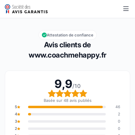
www.coachmehappy.fr
9,9/10
Note globale : 9,9 sur 10
Attestation de confiance
Avis clients de
www.coachmehappy.fr
9,9
/10
Note globale : 9,9 sur 1
Basée sur 48 avis publiés
5
46
4
2
3
0
2
0