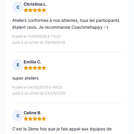
Christine L.
C
Note : 5 sur 5
Ateliers conformes à nos attentes, tous les participants
étaient ravis. Je recommande Coachmehappy :-)
Publié le 11/06/2026 à 11h32
suite à un achat du 08/06/2026
Emilie C.
E
Note : 5 sur 5
super ateliers
Publié le 04/05/2026 à 14h23
suite à un achat du 04/05/2026
Celine B.
C
Note : 5 sur 5
C'est la 2ème fois que je fais appel aux équipes de