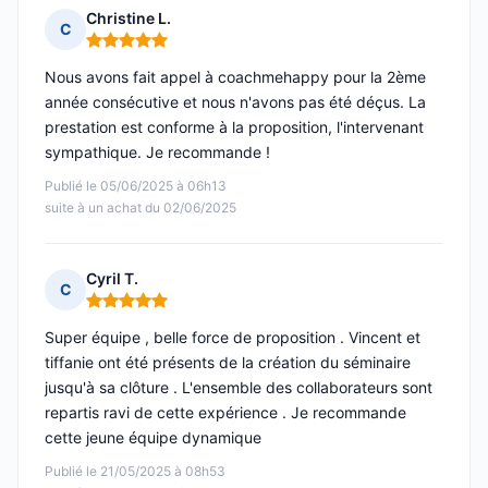
Christine L.
C
Note : 5 sur 5
Nous avons fait appel à coachmehappy pour la 2ème
année consécutive et nous n'avons pas été déçus. La
prestation est conforme à la proposition, l'intervenant
sympathique. Je recommande !
Publié le 05/06/2025 à 06h13
suite à un achat du 02/06/2025
Cyril T.
C
Note : 5 sur 5
Super équipe , belle force de proposition . Vincent et
tiffanie ont été présents de la création du séminaire
jusqu'à sa clôture . L'ensemble des collaborateurs sont
repartis ravi de cette expérience . Je recommande
cette jeune équipe dynamique
Publié le 21/05/2025 à 08h53