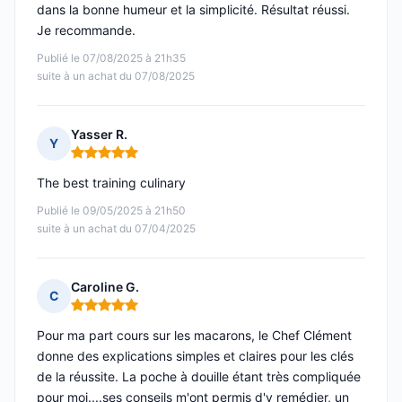
dans la bonne humeur et la simplicité. Résultat réussi.
Je recommande.
Publié le 07/08/2025 à 21h35
suite à un achat du 07/08/2025
Yasser R.
Y
Note : 5 sur 5
The best training culinary
Publié le 09/05/2025 à 21h50
suite à un achat du 07/04/2025
Caroline G.
C
Note : 5 sur 5
Pour ma part cours sur les macarons, le Chef Clément
donne des explications simples et claires pour les clés
de la réussite. La poche à douille étant très compliquée
pour moi....ses conseils m'ont permis d'y remédier, un