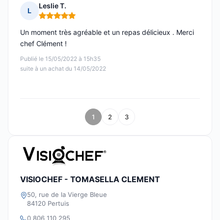
Leslie T.
L
Note : 5 sur 5
Un moment très agréable et un repas délicieux . Merci
chef Clément !
Publié le 15/05/2022 à 15h35
suite à un achat du 14/05/2022
1
2
3
VISIOCHEF - TOMASELLA CLEMENT
50, rue de la Vierge Bleue
84120 Pertuis
0 806 110 295