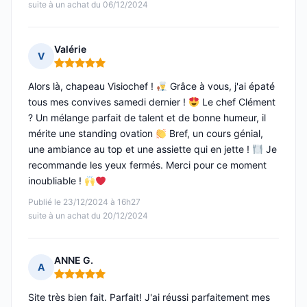
suite à un achat du 06/12/2024
Valérie
V
Note : 5 sur 5
Alors là, chapeau Visiochef !
Grâce à vous, j'ai épaté
tous mes convives samedi dernier !
Le chef Clément
? Un mélange parfait de talent et de bonne humeur, il
mérite une standing ovation
Bref, un cours génial,
une ambiance au top et une assiette qui en jette !
Je
recommande les yeux fermés. Merci pour ce moment
inoubliable !
Publié le 23/12/2024 à 16h27
suite à un achat du 20/12/2024
ANNE G.
A
Note : 5 sur 5
Site très bien fait. Parfait! J'ai réussi parfaitement mes