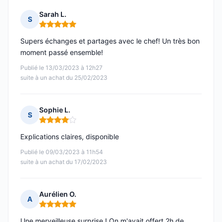
Sarah L.
S
Note : 5 sur 5
Supers échanges et partages avec le chef! Un très bon
moment passé ensemble!
Publié le 13/03/2023 à 12h27
suite à un achat du 25/02/2023
Sophie L.
S
Note : 4 sur 5
Explications claires, disponible
Publié le 09/03/2023 à 11h54
suite à un achat du 17/02/2023
Aurélien O.
A
Note : 5 sur 5
Une merveilleuse surprise ! On m'avait offert 2h de