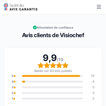
Visiochef
9,9/10
Note globale : 9,9 sur 10
Attestation de confiance
Avis clients de Visiochef
9,9
/10
Note globale : 9,9 sur 1
Basée sur 83 avis publiés
5
79
4
4
3
0
2
0
1
0