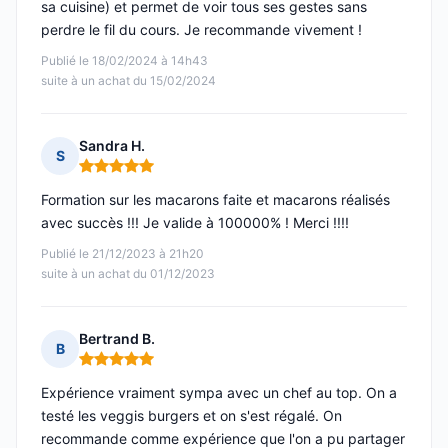
sa cuisine) et permet de voir tous ses gestes sans
perdre le fil du cours. Je recommande vivement !
Publié le 18/02/2024 à 14h43
suite à un achat du 15/02/2024
Sandra H.
S
Note : 5 sur 5
Formation sur les macarons faite et macarons réalisés
avec succès !!! Je valide à 100000% ! Merci !!!!
Publié le 21/12/2023 à 21h20
suite à un achat du 01/12/2023
Bertrand B.
B
Note : 5 sur 5
Expérience vraiment sympa avec un chef au top. On a
testé les veggis burgers et on s'est régalé. On
recommande comme expérience que l'on a pu partager