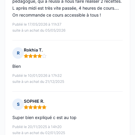
pédagogue, qui a réussi à nous faire réaliser 2 recettes.
L après midi est très vite passée, 4 heures de cours….
On recommande ce cours accessible à tous !
Publié le 17/05/2026 à 11h37
suite à un achat du 05/05/2026
Rokhia T.
R
Note : 4 sur 5
Bien
Publié le 10/01/2026 à 17h32
suite à un achat du 21/12/2025
SOPHIE R.
S
Note : 5 sur 5
Super bien expliqué c est au top
Publié le 20/11/2025 à 14h20
suite à un achat du 02/01/2025