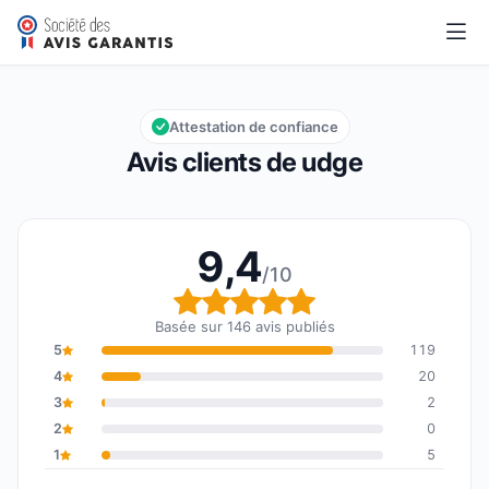
udge
9,4/10
Note globale : 9,4 sur 10
Attestation de confiance
Avis clients de udge
9,4
/10
Note globale : 9,4 sur 1
Basée sur 146 avis publiés
5
119
4
20
3
2
2
0
1
5