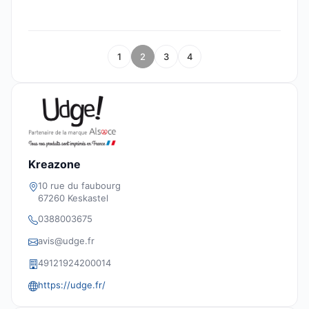
1
2
3
4
Kreazone
10 rue du faubourg
67260 Keskastel
0388003675
avis@udge.fr
49121924200014
https://udge.fr/