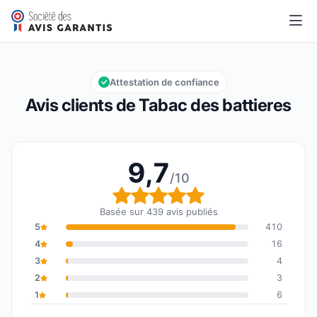
Tabac des battieres
9,7/10
Note globale : 9,7 sur 10
Attestation de confiance
Avis clients de Tabac des battieres
9,7
/10
Note globale : 9,7 sur 1
Basée sur 439 avis publiés
5
410
4
16
3
4
2
3
1
6