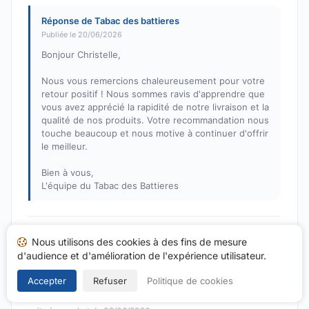
Réponse de Tabac des battieres
Publiée le 20/06/2026
Bonjour Christelle,
Nous vous remercions chaleureusement pour votre
retour positif ! Nous sommes ravis d'apprendre que
vous avez apprécié la rapidité de notre livraison et la
qualité de nos produits. Votre recommandation nous
touche beaucoup et nous motive à continuer d'offrir
le meilleur.
Bien à vous,
L'équipe du Tabac des Battieres
Alexandra L.
Nous utilisons des cookies à des fins de mesure
A
d'audience et d'amélioration de l'expérience utilisateur.
Note : 5 sur 5
Très bien comme toujours !
Accepter
Refuser
Politique de cookies
Publié le 15/06/2026 à 21h12