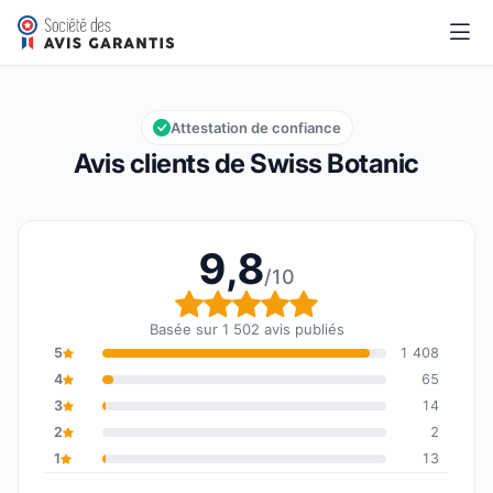
Swiss Botanic
9,8/10
Note globale : 9,8 sur 10
Attestation de confiance
Avis clients de Swiss Botanic
9,8
/10
Note globale : 9,8 sur 1
Basée sur 1 502 avis publiés
5
1 408
4
65
3
14
2
2
1
13