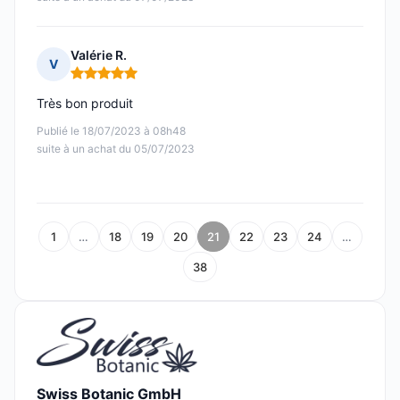
Valérie R.
V
Note : 5 sur 5
Très bon produit
Publié le 18/07/2023 à 08h48
suite à un achat du 05/07/2023
1
…
18
19
20
21
22
23
24
…
38
Swiss Botanic GmbH