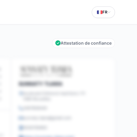
FR
Attestation de confiance
5
3
SUNNATY TIJARA
2
0
boulevard Edmond machtens 111
1080 Bruxelles
0
0497808440
sunnaty.tijara@gmail.com
0636769960
05