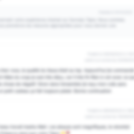
Publiée le 10/12/2023
ncernant votre expérience d'achat sur Sunnaty Tijara. Nous sommes
 nous prendrons les mesures appropriées pour vous donner une
Publié le 09/09/2023 à 14h
suite à un achat du 22/08/20
ez vous, la qualité du tissus était au top. Aujourd’hui j’ai command
 Mais du coup je suis très déçu, car il très fin Rien à voir avec ce q
e chose de négatif. Sinon dans l’ensemble j’ai reçu mon colis sans
n petit cadeau ça fait toujours plaisir. Bonne continuation
Publié le 28/08/2023 à 18h
suite à un achat du 16/08/20
beau travail masha Allah. Les abayas sont magnifiques, le retombé
 Préserve ainsi que votre Tijara