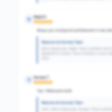
Najat H.
N
Note : 5 sur 5
Abaya qui correspond parfaitement à mes atten
Réponse de Sunnaty Tijara
Merci beaucoup, Najat ! Nous sommes très h
apprécié la couleur. Nous sommes à votre di
avoir.
Soraya T.
S
Note : 5 sur 5
Top ! Allahouma barik
Réponse de Sunnaty Tijara
Amin, Merci beaucoup, Soraya ! Nous sommes 