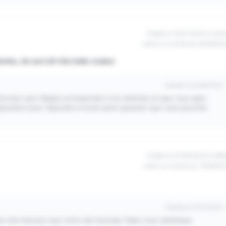
Publié le 10/07/2023 à 23h
suite à un achat du 24/06/20
tes, de surcroît très belle couleur.
Publiée le 03/09/2023
eureux que l'abaya corresponde à vos attentes et que vous ayez
sposition pour répondre à toute autre question que vous pourriez
Publié le 27/06/2023 à 06h
suite à un achat du 12/06/20
Publiée le 07/07/2023
très heureux que notre site Sunnaty Tijara vous satisfasse.