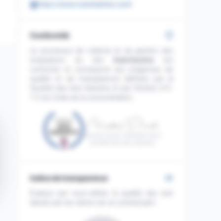
https://www.subvitamine.com/
Conformité
Le processus de collecte et de gestion des
évaluations du site
Subvitamine
est
conforme et correspond aux exigences de
qualité et de transparence définies par la
Société des Avis Garantis et par l'Article L111-
7-2 du Code de la consommation.
Nicolas Duval, Président de la
Société des Avis Garantis
Indice de transparence
Évaluez par vous-même la qualité des avis
laissés par les clients de ce commerçant.