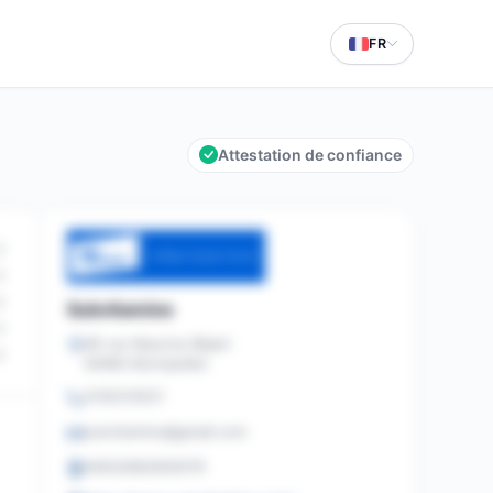
FR
Attestation de confiance
0
0
0
Subvitamine
0
48 rue Maurice Béjart
0
34080 Montpellier
0145210521
subvitamine@gmail.com
44932682600079