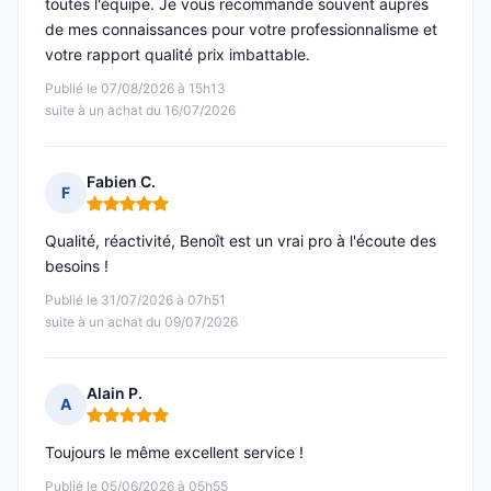
toutes l'équipe. Je vous recommande souvent auprès
de mes connaissances pour votre professionnalisme et
votre rapport qualité prix imbattable.
Publié le 07/08/2026 à 15h13
suite à un achat du 16/07/2026
Fabien C.
F
Note : 5 sur 5
Qualité, réactivité, Benoît est un vrai pro à l'écoute des
besoins !
Publié le 31/07/2026 à 07h51
suite à un achat du 09/07/2026
Alain P.
A
Note : 5 sur 5
Toujours le même excellent service !
Publié le 05/06/2026 à 05h55