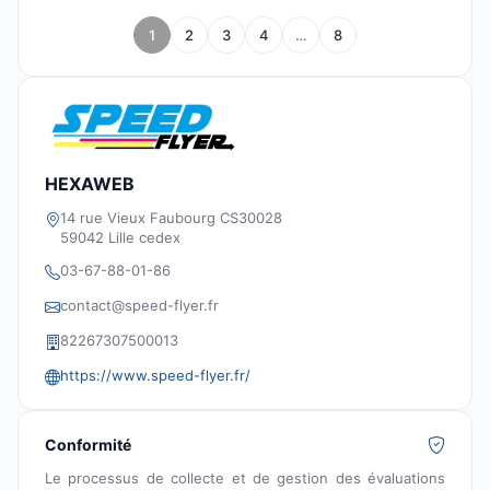
1
2
3
4
…
8
HEXAWEB
14 rue Vieux Faubourg CS30028
59042 Lille cedex
03-67-88-01-86
contact@speed-flyer.fr
82267307500013
https://www.speed-flyer.fr/
Conformité
Le processus de collecte et de gestion des évaluations