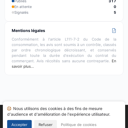
Publiés
317
En attente
0
Signalés
5
Mentions légales
Conformément à l'article L111-7-2 du Code de la
consommation, les avis sont soumis à un contrôle, classés
par ordre chronologique décroissant, et conservés
pendant toute la durée d'exécution du contrat du
commerçant. Avis récoltés sans aucune contrepartie.
En
savoir plus…
Nous utilisons des cookies à des fins de mesure
d'audience et d'amélioration de l'expérience utilisateur.
Accueil
Mes avis
Catégories
CGU
Cookies
Politique de confidentialité
Mentions légales
Accepter
Refuser
Politique de cookies