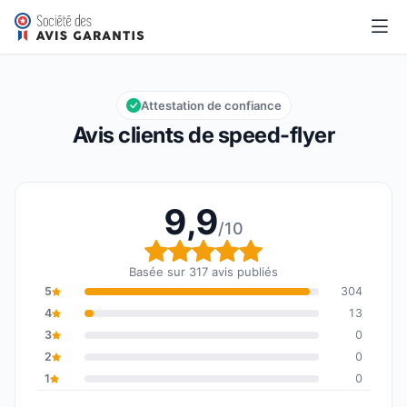
speed-flyer
9,9/10
Note globale : 9,9 sur 10
Attestation de confiance
Avis clients de speed-flyer
9,9
/10
Note globale : 9,9 sur 1
Basée sur 317 avis publiés
5
304
4
13
3
0
2
0
1
0