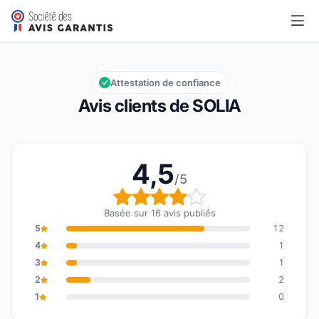
SOLIA
4,5/5
Note globale : 4,5 sur 5
Attestation de confiance
Avis clients de SOLIA
4,5
/5
Note globale : 4,5 sur 5
Basée sur 16 avis publiés
5
12
4
1
3
1
2
2
1
0