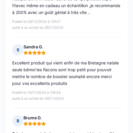
!!!avec même en cadeau un échantillon ,je recommande
à 200% avec un goût génial à très vite ..
Publié le 09/12/2024 à 10h11
suite à un achat du 28/11/2024
Sandra G.
S
Note : 5 sur 5
Excellent produit qui vient enfin de ma Bretagne natale
seule bémol les flacons sont trop petit pour pouvoir
mettre le nombre de booster souhaité encore merci
pour vos excellents produits
Publié le 15/11/2024 à 10h34
suite à un achat du 06/11/2024
Brume D.
B
Note : 5 sur 5