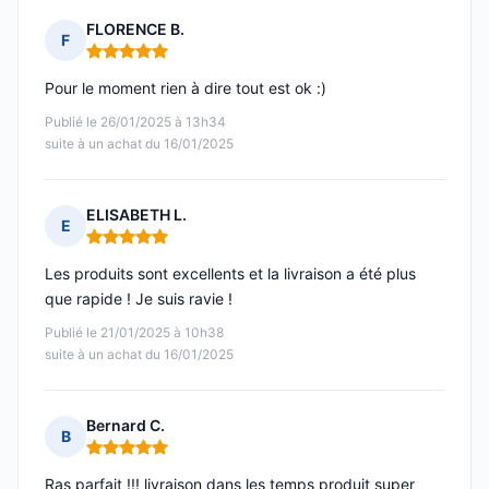
FLORENCE B.
F
Note : 5 sur 5
Pour le moment rien à dire tout est ok :)
Publié le 26/01/2025 à 13h34
suite à un achat du 16/01/2025
ELISABETH L.
E
Note : 5 sur 5
Les produits sont excellents et la livraison a été plus
que rapide ! Je suis ravie !
Publié le 21/01/2025 à 10h38
suite à un achat du 16/01/2025
Bernard C.
B
Note : 5 sur 5
Ras parfait !!! livraison dans les temps produit super