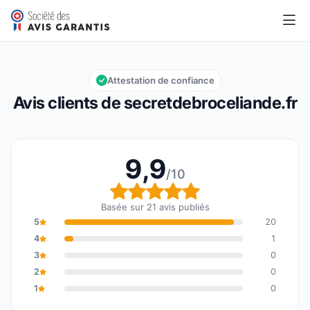
secretdebroceliande.fr
9,9/10
Note globale : 9,9 sur 10
Attestation de confiance
Avis clients de secretdebroceliande.fr
9,9
/10
Note globale : 9,9 sur 1
Basée sur 21 avis publiés
5
20
4
1
3
0
2
0
1
0