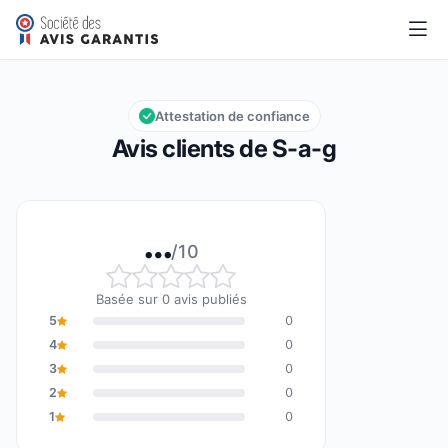
S-a-g
…/10
Note globale : … sur 10
Attestation de confiance
Avis clients de S-a-g
…
/10
Note globale : … sur 10
Basée sur 0 avis publiés
5
0
4
0
3
0
2
0
1
0