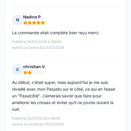
Nadine P.
N
Note : 5 sur 5
La commande etait complète bien reçu merci.
Publié le 06/03/2026 à 20h05
suite à un achat du 03/03/2026
christian V.
C
Note : 2 sur 5
Au début, c’était super, mais aujourd'hui je me suis
réveillé avec mon Pasuldo sur le côté, ce qui en faisait
un "Pasulcôté". J’aimerais savoir que faire pour
améliorer les choses et éviter qu'il ne pivote durant la
nuit.
Publié le 25/02/2026 à 18h46
suite à un achat du 06/02/2026