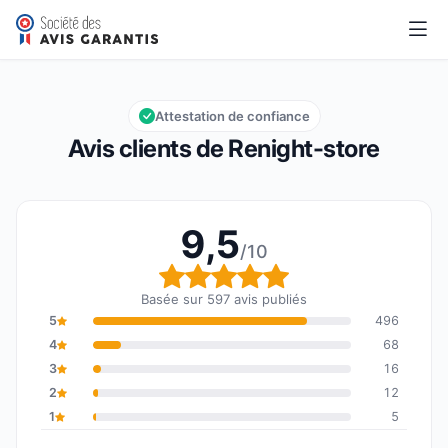
Renight-store
9,5/10
Note globale : 9,5 sur 10
Attestation de confiance
Avis clients de Renight-store
9,5
/10
Note globale : 9,5 sur 1
Basée sur 597 avis publiés
5
496
4
68
3
16
2
12
1
5