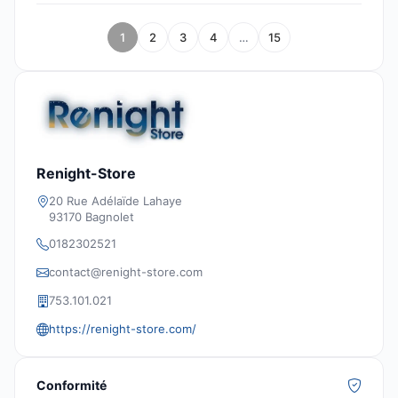
1
2
3
4
…
15
Renight-Store
20 Rue Adélaïde Lahaye
93170 Bagnolet
0182302521
contact@renight-store.com
753.101.021
https://renight-store.com/
Conformité