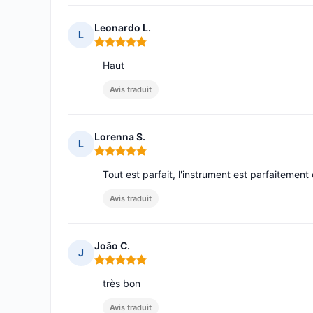
Leonardo L.
L
Note : 5 sur 5
Haut
Avis traduit
Lorenna S.
L
Note : 5 sur 5
Tout est parfait, l'instrument est parfaitement
Avis traduit
João C.
J
Note : 5 sur 5
très bon
Avis traduit