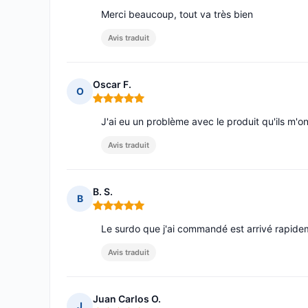
Merci beaucoup, tout va très bien
Avis traduit
Oscar F.
O
Note : 5 sur 5
J'ai eu un problème avec le produit qu'ils m'ont
Avis traduit
B. S.
B
Note : 5 sur 5
Le surdo que j'ai commandé est arrivé rapidem
Avis traduit
Juan Carlos O.
J