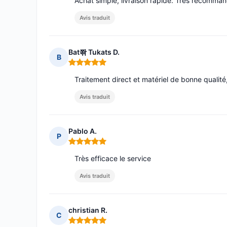
Achat simple, livraison rapide. Très recomma
Avis traduit
Bat쫚 Tukats D.
B
Note : 5 sur 5
Traitement direct et matériel de bonne qualité,
Avis traduit
Pablo A.
P
Note : 5 sur 5
Très efficace le service
Avis traduit
christian R.
C
Note : 5 sur 5