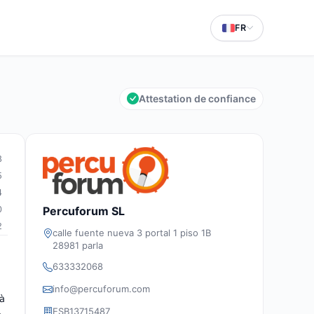
FR
Attestation de confiance
8
5
4
Percuforum SL
0
2
calle fuente nueva 3 portal 1 piso 1B
28981 parla
633332068
info@percuforum.com
 à
ESB13715487