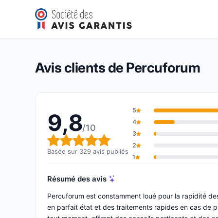
Percuforum
9,8/10
(329 avis)
Note globale : 9,8 sur 10
Avis clients de Percuforum
5
9,8
4
/10
3
Note globale : 9,8 sur 10
2
Basée sur 329 avis publiés
1
Résumé des avis
Percuforum est constamment loué pour la rapidité des 
en parfait état et des traitements rapides en cas de pr