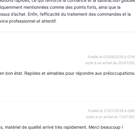
utions rapides, ce qui renforce la confiance et la satisfaction globale
 fréquemment mentionnées comme des points forts, ainsi que la
ssus d’achat. Enfin, l’efficacité du traitement des commandes et la
ice professionnel et attentif.
Publié le 02/08/2026 à 07h
suite à un achat du 20/07/20
t en bon état. Rapides et aimables pour répondre aux préoccupations
Publié le 27/07/2026 à 09h
suite à un achat du 11/07/20
, matériel de qualité arrivé très rapidement. Merci beaucoup !