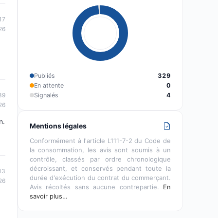
17
26
Publiés
329
En attente
0
Signalés
4
39
26
n.
Mentions légales
Conformément à l'article L111-7-2 du Code de
la consommation, les avis sont soumis à un
contrôle, classés par ordre chronologique
décroissant, et conservés pendant toute la
13
durée d'exécution du contrat du commerçant.
26
Avis récoltés sans aucune contrepartie.
En
savoir plus…