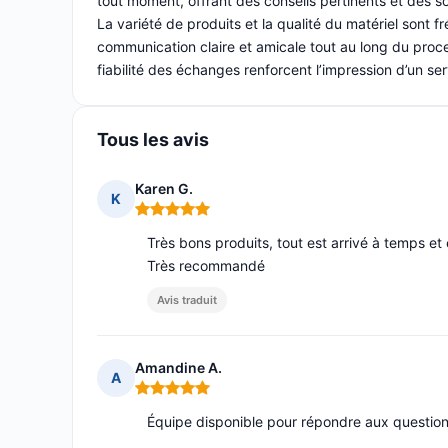
tout moment, offrant des conseils pertinents et des sol
La variété de produits et la qualité du matériel sont
communication claire et amicale tout au long du proce
fiabilité des échanges renforcent l’impression d’un serv
Tous les avis
Karen G.
K
Note : 5 sur 5
Très bons produits, tout est arrivé à temps e
Très recommandé
Avis traduit
Amandine A.
A
Note : 5 sur 5
Équipe disponible pour répondre aux questions