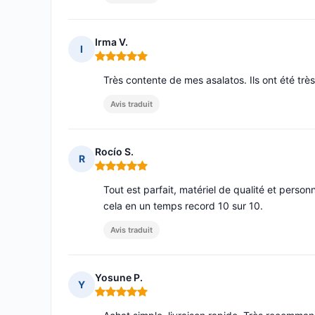
Irma V.
I
Note : 5 sur 5
Très contente de mes asalatos. Ils ont été très
Avis traduit
Rocío S.
R
Note : 5 sur 5
Tout est parfait, matériel de qualité et personna
cela en un temps record 10 sur 10.
Avis traduit
Yosune P.
Y
Note : 5 sur 5