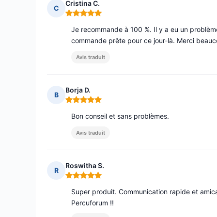
Cristina C.
C
Note : 5 sur 5
Je recommande à 100 %. Il y a eu un problème et
commande prête pour ce jour-là. Merci beauc
Avis traduit
Borja D.
B
Note : 5 sur 5
Bon conseil et sans problèmes.
Avis traduit
Roswitha S.
R
Note : 5 sur 5
Super produit. Communication rapide et amic
Percuforum !!