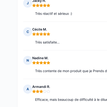
Jacky H.
J
Note : 5 sur 5
Très réactif et sérieux :)
Cécile M.
C
Note : 5 sur 5
Très satisfaite…
Nadine M.
N
Note : 5 sur 5
Très contente de mon produit que je Prends d
Armandi R.
A
Note : 3 sur 5
Efficace, mais beaucoup de difficulté à le dilu