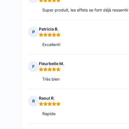
Note : 5 sur 5
Super produit, les effets se font déjà ressenti
Patricia B.
P
Note : 5 sur 5
Excellent!
Fleurbelle M.
F
Note : 5 sur 5
Très bien
Raoul R.
R
Note : 5 sur 5
Rapide