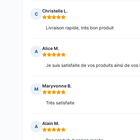
Christelle L.
C
Note : 5 sur 5
Livraison rapide, très bon produit
Alice M.
A
Note : 5 sur 5
Je suis satisfaite de vos produits ainsi de vos
Maryvonne B.
M
Note : 5 sur 5
Très satisfaite
Alain M.
A
Note : 5 sur 5