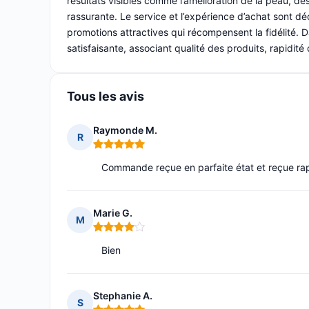
résultats visibles comme l’amélioration de la peau, des
rassurante. Le service et l’expérience d’achat sont d
promotions attractives qui récompensent la fidélité. D
satisfaisante, associant qualité des produits, rapidité 
Tous les avis
Raymonde M.
R
Note : 5 sur 5
Commande reçue en parfaite état et reçue ra
Marie G.
M
Note : 4 sur 5
Bien
Stephanie A.
S