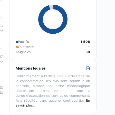
22
43
22
Publiés
1 508
En attente
1
Signalés
69
47
22
Mentions légales
Conformément à l'article L111-7-2 du Code de
la consommation, les avis sont soumis à un
contrôle, classés par ordre chronologique
22
décroissant, et conservés pendant toute la
22
durée d'exécution du contrat du commerçant.
Avis récoltés sans aucune contrepartie.
En
savoir plus…