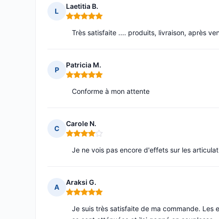
Laetitia B.
L
Note : 5 sur 5
Très satisfaite .... produits, livraison, après ve
Patricia M.
P
Note : 5 sur 5
Conforme à mon attente
Carole N.
C
Note : 4 sur 5
Je ne vois pas encore d'effets sur les articula
Araksi G.
A
Note : 5 sur 5
Je suis très satisfaite de ma commande. Les e