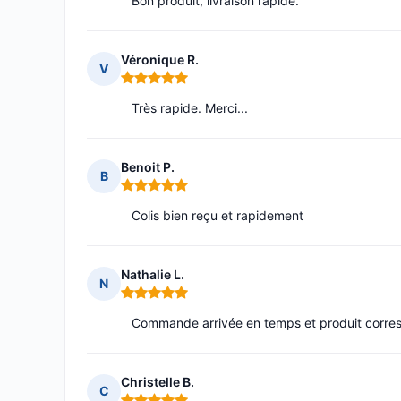
Bon produit, livraison rapide.
Véronique R.
V
Note : 5 sur 5
Très rapide. Merci...
Benoit P.
B
Note : 5 sur 5
Colis bien reçu et rapidement
Nathalie L.
N
Note : 5 sur 5
Commande arrivée en temps et produit corres
Christelle B.
C