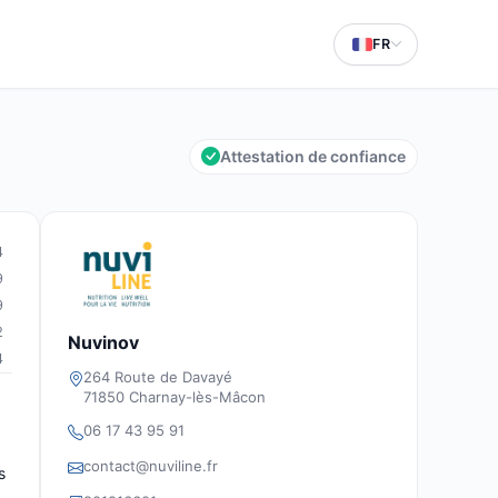
FR
Attestation de confiance
4
9
9
2
Nuvinov
4
264 Route de Davayé
71850 Charnay-lès-Mâcon
06 17 43 95 91
contact@nuviline.fr
s