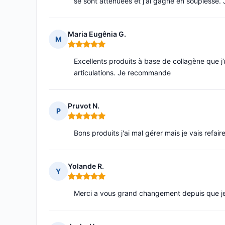
se sont atténuées et j'ai gagné en souplesse. 
Maria Eugênia G.
M
Note : 5 sur 5
Excellents produits à base de collagène que j’
articulations. Je recommande
Pruvot N.
P
Note : 5 sur 5
Bons produits j'ai mal gérer mais je vais ref
Yolande R.
Y
Note : 5 sur 5
Merci a vous grand changement depuis que je 