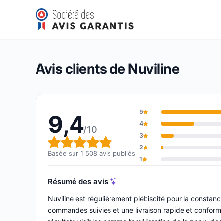
Nuviline
9,4/10
(1 508 avis)
Note globale : 9,4 sur 10
Avis clients de Nuviline
5
9,4
4
/10
3
Note globale : 9,4 sur 10
2
Basée sur 1 508 avis publiés
1
Résumé des avis
Nuviline est régulièrement plébiscité pour la constance 
commandes suivies et une livraison rapide et conforme. 