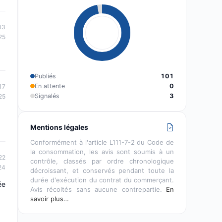
03
25
Publiés
101
En attente
0
17
Signalés
3
25
Mentions légales
Conformément à l'article L111-7-2 du Code de
la consommation, les avis sont soumis à un
22
contrôle, classés par ordre chronologique
24
décroissant, et conservés pendant toute la
durée d'exécution du contrat du commerçant.
ée
Avis récoltés sans aucune contrepartie.
En
savoir plus…