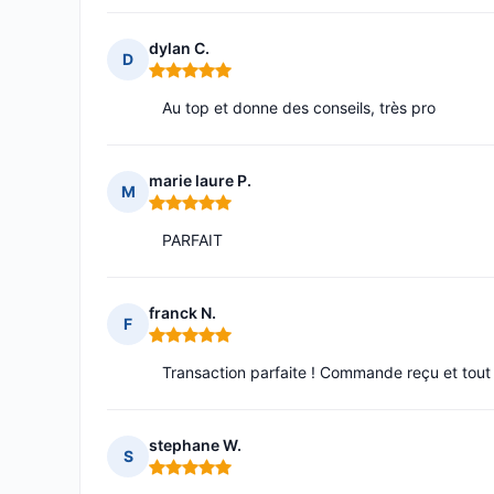
dylan C.
D
Note : 5 sur 5
Au top et donne des conseils, très pro
marie laure P.
M
Note : 5 sur 5
PARFAIT
franck N.
F
Note : 5 sur 5
Transaction parfaite ! Commande reçu et tou
stephane W.
S
Note : 5 sur 5