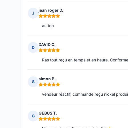
jean roger D.
J
Note : 5 sur 5
au top
DAVID C.
D
Note : 5 sur 5
Ras tout reçu en temps et en heure. Conform
simon P.
S
Note : 5 sur 5
vendeur réactif, commande reçu nickel produit
GEBUS T.
G
Note : 5 sur 5