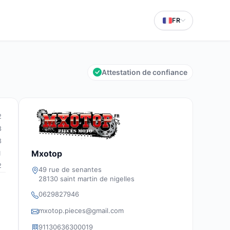
FR
Attestation de confiance
2
3
3
Mxotop
1
2
49 rue de senantes
28130 saint martin de nigelles
0629827946
mxotop.pieces@gmail.com
91130636300019