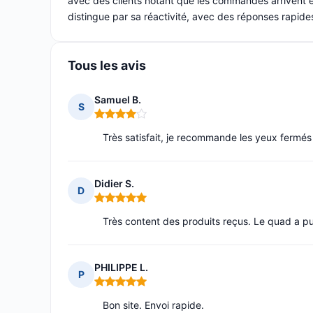
avec des clients notant que les commandes arrivent en
distingue par sa réactivité, avec des réponses rapi
Tous les avis
Samuel B.
S
Note : 4 sur 5
Très satisfait, je recommande les yeux fermés
Didier S.
D
Note : 5 sur 5
Très content des produits reçus. Le quad a pu
PHILIPPE L.
P
Note : 5 sur 5
Bon site. Envoi rapide.