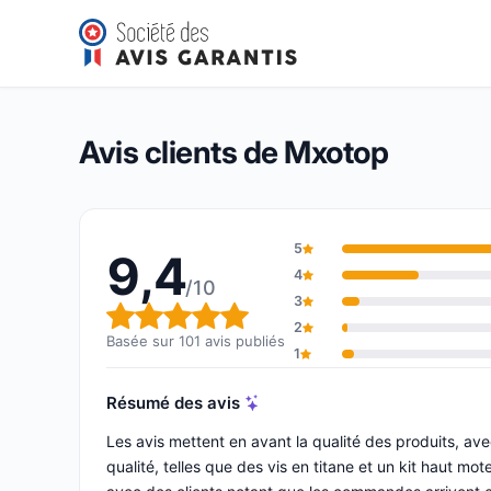
Mxotop
9,4/10
(101 avis)
Note globale : 9,4 sur 10
Avis clients de Mxotop
5
9,4
4
/10
3
Note globale : 9,4 sur 10
2
Basée sur 101 avis publiés
1
Résumé des avis
Les avis mettent en avant la qualité des produits, a
qualité, telles que des vis en titane et un kit haut m