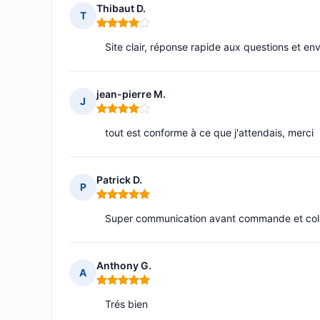
Thibaut D.
T
Note : 4 sur 5
Site clair, réponse rapide aux questions et e
jean-pierre M.
J
Note : 4 sur 5
tout est conforme à ce que j'attendais, merci
Patrick D.
P
Note : 5 sur 5
Super communication avant commande et colis 
Anthony G.
A
Note : 5 sur 5
Trés bien