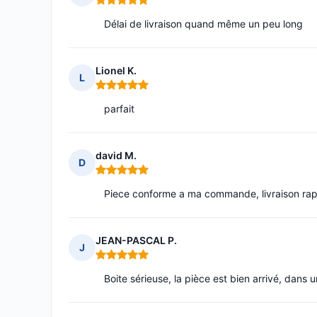
Note : 5 sur 5
Délai de livraison quand même un peu long
Lionel K.
L
Note : 5 sur 5
parfait
david M.
D
Note : 5 sur 5
Piece conforme a ma commande, livraison rap
JEAN-PASCAL P.
J
Note : 5 sur 5
Boite sérieuse, la pièce est bien arrivé, dans 