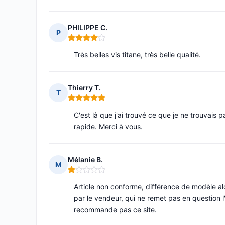
PHILIPPE C.
P
Note : 4 sur 5
Très belles vis titane, très belle qualité.
Thierry T.
T
Note : 5 sur 5
C'est là que j'ai trouvé ce que je ne trouvais p
rapide. Merci à vous.
Mélanie B.
M
Note : 1 sur 5
Article non conforme, différence de modèle a
par le vendeur, qui ne remet pas en question l'
recommande pas ce site.