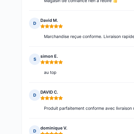
Magasin de confiance rien à redire
David M.
D
Note : 5 sur 5
Marchandise reçue conforme. Livraison rapide.
simon E.
S
Note : 5 sur 5
au top
DAVID C.
D
Note : 5 sur 5
Produit parfaitement conforme avec livraison 
dominique V.
D