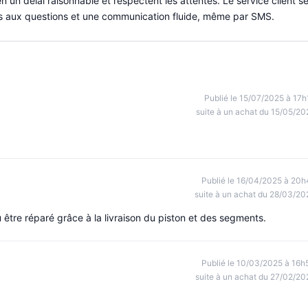
 un délai raisonnable et respectent les attentes. Le service client s
des aux questions et une communication fluide, même par SMS.
Publié le 15/07/2025 à 17h
suite à un achat du 15/05/20
Publié le 16/04/2025 à 20h
suite à un achat du 28/03/20
 être réparé grâce à la livraison du piston et des segments.
Publié le 10/03/2025 à 16h
suite à un achat du 27/02/20