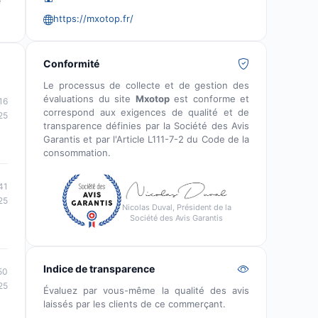
e
https://mxotop.fr/
Conformité
Le processus de collecte et de gestion des
évaluations du site
Mxotop
est conforme et
16
correspond aux exigences de qualité et de
25
transparence définies par la Société des Avis
Garantis et par l'Article L111-7-2 du Code de la
consommation.
41
25
Nicolas Duval, Président de la
Société des Avis Garantis
Indice de transparence
50
25
Évaluez par vous-même la qualité des avis
laissés par les clients de ce commerçant.