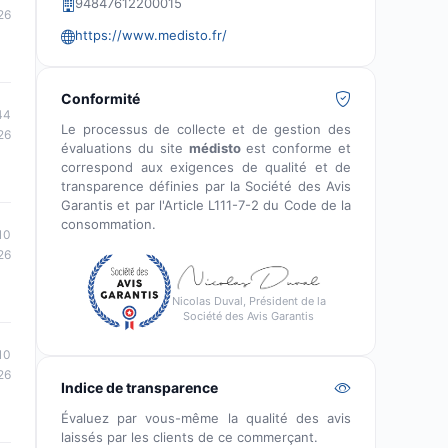
94847612200015
26
https://www.medisto.fr/
Conformité
44
Le processus de collecte et de gestion des
26
évaluations du site
médisto
est conforme et
correspond aux exigences de qualité et de
transparence définies par la Société des Avis
Garantis et par l'Article L111-7-2 du Code de la
consommation.
10
26
Nicolas Duval, Président de la
Société des Avis Garantis
10
26
Indice de transparence
Évaluez par vous-même la qualité des avis
laissés par les clients de ce commerçant.