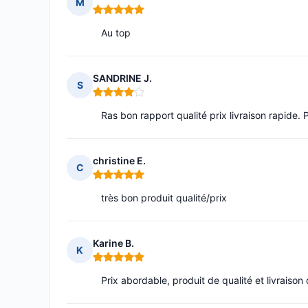
M
Note : 5 sur 5
Au top
SANDRINE J.
S
Note : 4 sur 5
Ras bon rapport qualité prix livraison rapide. P
christine E.
C
Note : 5 sur 5
très bon produit qualité/prix
Karine B.
K
Note : 5 sur 5
Prix abordable, produit de qualité et livrais