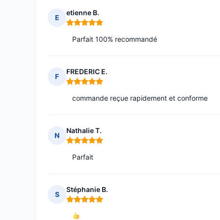
etienne B.
E
Note : 5 sur 5
Parfait 100% recommandé
FREDERIC E.
F
Note : 5 sur 5
commande reçue rapidement et conforme
Nathalie T.
N
Note : 5 sur 5
Parfait
Stéphanie B.
S
Note : 5 sur 5