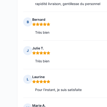
rapidité livraison, gentillesse du personnel
Bernard
B
Note : 5 sur 5
Très bien
Julie T.
J
Note : 5 sur 5
Très bien
Laurine
L
Note : 5 sur 5
Pour l’instant, je suis satisfaite
Marie A.