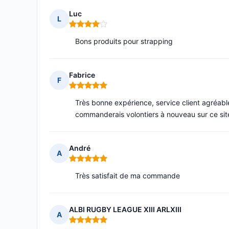
Luc
L
Note : 4 sur 5
Bons produits pour strapping
Fabrice
F
Note : 5 sur 5
Très bonne expérience, service client agréabl
commanderais volontiers à nouveau sur ce sit
André
A
Note : 5 sur 5
Très satisfait de ma commande
ALBI RUGBY LEAGUE XIII ARLXIII
A
Note : 5 sur 5