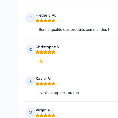
Frédéric M.
F
Note : 5 sur 5
Bonne qualité des produits commandés !
Christophe S.
C
Note : 5 sur 5
Xavier V.
X
Note : 5 sur 5
livraison rapide , au top
Virginie L.
V
Note : 5 sur 5