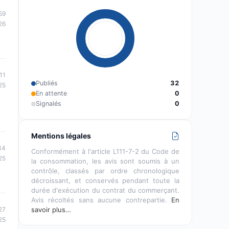
59
26
11
Publiés
32
25
En attente
0
Signalés
0
Mentions légales
34
Conformément à l'article L111-7-2 du Code de
25
la consommation, les avis sont soumis à un
contrôle, classés par ordre chronologique
décroissant, et conservés pendant toute la
durée d'exécution du contrat du commerçant.
Avis récoltés sans aucune contrepartie.
En
27
savoir plus…
25