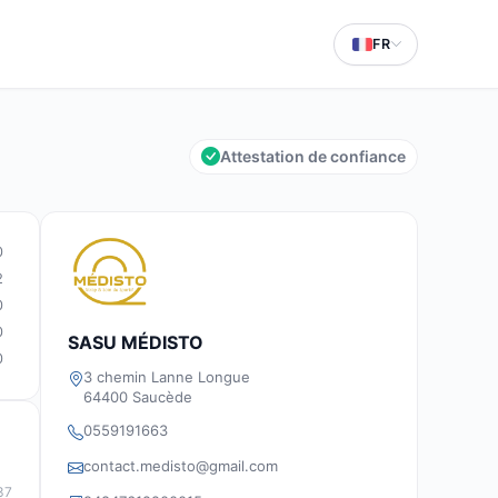
FR
Attestation de confiance
0
2
0
0
SASU MÉDISTO
0
3 chemin Lanne Longue
64400 Saucède
0559191663
contact.medisto@gmail.com
37