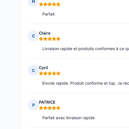
N
Note : 5 sur 5
Parfait
Claire
C
Note : 5 sur 5
Livraison rapide et produits conformes à ce qu
Cyril
C
Note : 5 sur 5
Envoie rapide. Produit conforme et top. Je r
PATRICE
P
Note : 5 sur 5
Parfait avec livraison rapide