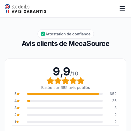
MecaSource
9,9/10
Note globale : 9,9 sur 10
Attestation de confiance
Avis clients de MecaSource
9,9
/10
Note globale : 9,9 sur 1
Basée sur 685 avis publiés
5
652
4
26
3
3
2
2
1
2