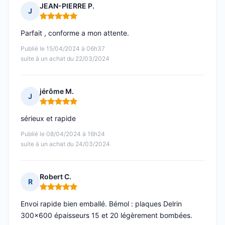
JEAN-PIERRE P.
J
Note : 5 sur 5
Parfait , conforme a mon attente.
Publié le 15/04/2024 à 06h37
suite à un achat du 22/03/2024
jérôme M.
J
Note : 5 sur 5
sérieux et rapide
Publié le 08/04/2024 à 16h24
suite à un achat du 24/03/2024
Robert C.
R
Note : 5 sur 5
Envoi rapide bien emballé. Bémol : plaques Delrin
300x600 épaisseurs 15 et 20 légèrement bombées.