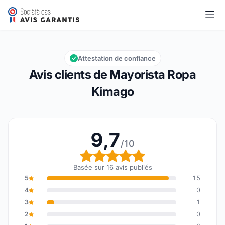
Mayorista Ropa Kimago
9,7/10
Note globale : 9,7 sur 10
Attestation de confiance
Avis clients de Mayorista Ropa
Kimago
9,7
/10
Note globale : 9,7 sur 1
Basée sur 16 avis publiés
5
15
4
0
3
1
2
0