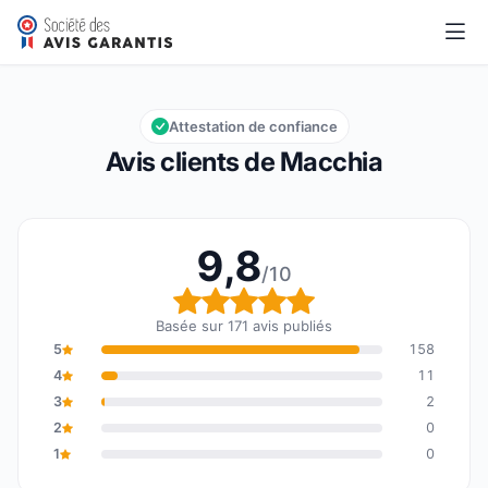
Macchia
9,8/10
Note globale : 9,8 sur 10
Attestation de confiance
Avis clients de Macchia
9,8
/10
Note globale : 9,8 sur 1
Basée sur 171 avis publiés
5
158
4
11
3
2
2
0
1
0