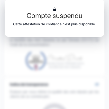
https://www.maliterienaturelle.fr/
Compte suspendu
Conformité
Cette attestation de confiance n'est plus disponible.
Le processus de collecte et de gestion des évaluations
du site
Ma Literie Naturelle
est conforme et correspond
aux exigences de qualité et de transparence définies par
la Société des Avis Garantis et par l'Article L111-7-2 du
Code de la consommation.
Nicolas Duval, Président de la
Société des Avis Garantis
Indice de transparence
Évaluez par vous-même la qualité des avis laissés par les
clients de ce commerçant.