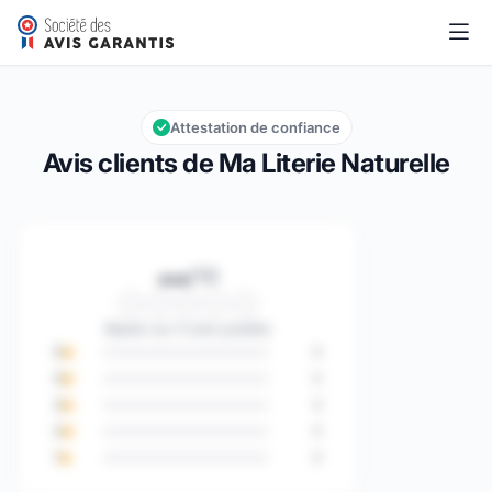
Ma Literie Naturelle
…/10
Note globale : … sur 10
Attestation de confiance
Avis clients de Ma Literie Naturelle
…
/10
Note globale : … sur 10
Basée sur 0 avis publiés
5
0
4
0
3
0
2
0
1
0