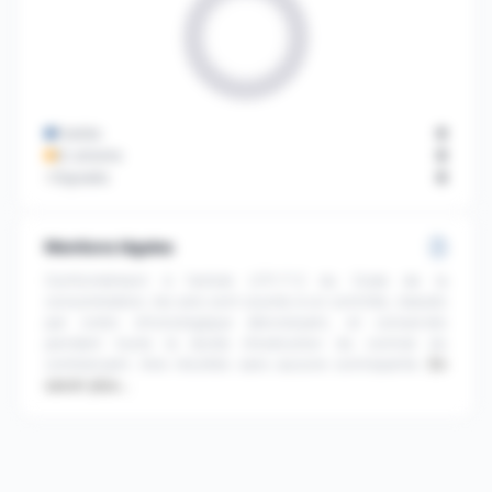
Publiés
0
En attente
0
Signalés
0
Mentions légales
Conformément à l'article L111-7-2 du Code de la
consommation, les avis sont soumis à un contrôle, classés
par ordre chronologique décroissant, et conservés
pendant toute la durée d'exécution du contrat du
commerçant. Avis récoltés sans aucune contrepartie.
En
savoir plus…