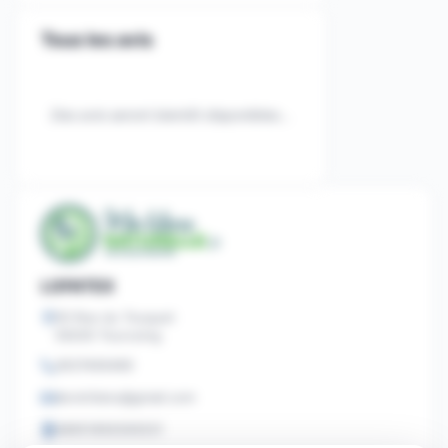
Tous les avis
Des avis seront bientôt disponibles...
LOFATEX
93 Rue du Touquet
59200 Tourcoing
0637406469
devlofatex@gmail.com
48951856300031