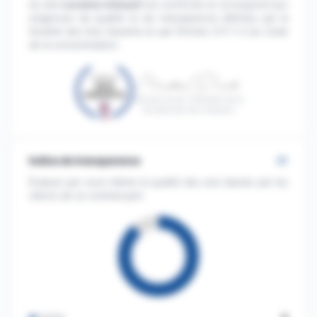
du site
Location-kitesurf
est conforme et correspond aux
exigences de qualité et de transparence définies par la
Société des Avis Garantis et par l'Article L111-7-2 du Code
de la consommation.
Nicolas Duval, Président de la
Société des Avis Garantis
Indice de transparence
Évaluez par vous-même la qualité des avis laissés par les
clients de ce commerçant.