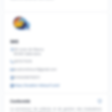
SAS
28 route de Mauny
85300 Sallertaine
0675171074
locationkitesurf@gmail.com
91454266700011
https://location-kitesurf.com/
Conformité
Le processus de collecte et de gestion des évaluations