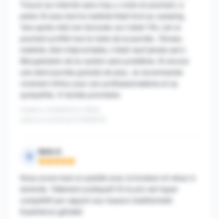
Trouvé sur internet sans trop y croire et pourtant, à
peine 3h plus tard le matériel était livré au camping.
1ere après midi non facturée car il était 15h, j'en ai
pourtant profité tout le reste de la journée.. Niveau
matériel, état irréprochable, il était neuf jamais servi.
Récupération de la caution sans problème. Et encore
une demi journée gratuite de plus. Je recommande
vivement Arthur pour son professionnalisme et sa
sympathie. A l'année prochaine
Publié le 13/08/2022 à 18h52
suite à un achat du 07/08/2022
Bello E.
B
Note : 5 sur 5
Nous avons loué un paddle avec la livraison et retour à
domicile. Tellement pratique!!! Et le prix est hyper
compétitif par rapport aux loueurs traditionnels!
Expérience géniale!