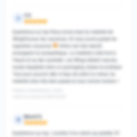
C E.
C
Note : 5 sur 5
Expérience au top Nous avons loué du matériel de
WingFoil pour les vacances. Et nous avons passé de
superbes vacances
Arthur est très réactif,
arrangeant et sympathique. La matériel a été livré à
l’heure et au lieu souhaité. Les Wings étaient neuves,
toutes équipées dans un packaging classe et pratique.
Tout pour pouvoir aller à l’eau de suite !Le retour du
matériel s’est très bien passé et avec bonne humeur !
Publié le 04/09/2022 à 12h21
suite à un achat du 18/07/2022
Benoit S.
B
Note : 5 sur 5
Expérience au top. Location d'un stand up paddle 10'.