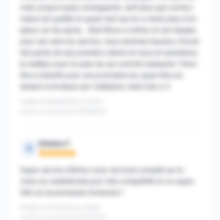
main propre hyper arrangeante, tarif plus que correct,
matos de qualité et quasi neuf qui en a rendu plus d'un
jaloux sur les spots... Bref Bravo a Arthur et son équipe
pour son sens du service, nous sommes heureux d'avoir
fait partie de ses premiers clients et nous lui souhaitons
le meilleur pour la suite de son activité naissante ! Peut-
être a bientôt pour une prochaine loc (peut être en
testant la livraison par Collissimo cette fois ci !)
Publié le 08/08/2022 à 10h43
suite à un achat du 01/08/2022
Delaleu F.
D
Note : 5 sur 5
Super service d’Arthur avec de bons conseils sur le
choix du matériel.Des prix très compétitifs et un super
SAV.Je recommande fortement !
Publié le 21/07/2022 à 19h40
suite à un achat du 12/07/2022