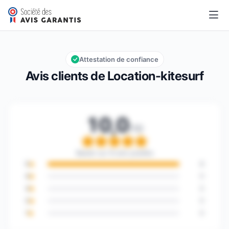
Location-kitesurf
10,0/10
Note globale : 10,0 sur 10
Attestation de confiance
Avis clients de Location-kitesurf
10,0
/10
Note globale : 10,0 sur 
Basée sur 8 avis publiés
5
8
4
0
3
0
2
0
1
0