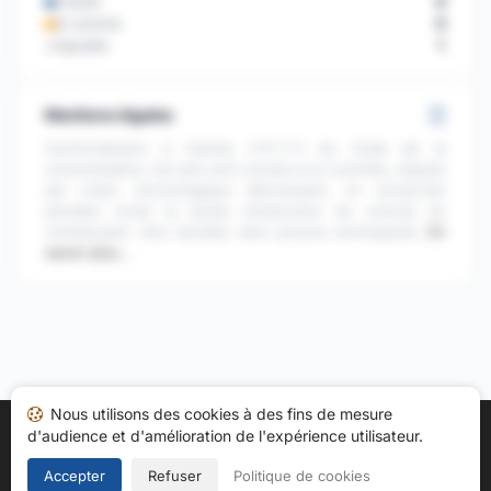
Publiés
8
En attente
0
Signalés
1
Mentions légales
Conformément à l'article L111-7-2 du Code de la
consommation, les avis sont soumis à un contrôle, classés
par ordre chronologique décroissant, et conservés
pendant toute la durée d'exécution du contrat du
commerçant. Avis récoltés sans aucune contrepartie.
En
savoir plus…
Nous utilisons des cookies à des fins de mesure
d'audience et d'amélioration de l'expérience utilisateur.
Accueil
Mes avis
Catégories
CGU
Cookies
Politique de confidentialité
Mentions légales
Accepter
Refuser
Politique de cookies