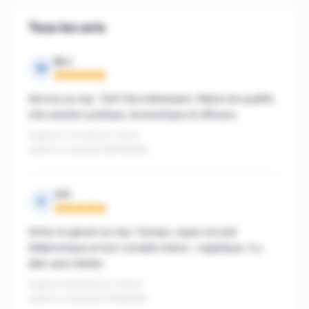
Tous les avis
M J.
M
Note : 5 sur 5
Service au top. Tarif très intéressant. Matos de qualité.
Une solution pratique, économique et efficace
Publié le 17/11/2022 à 14h10
suite à un achat du 09/10/2022
V P.
V
Note : 5 sur 5
Arthur le gérant au top ! Sympa, super accueil
téléphonique et bon conseils matos + logistique. A y
aller sans hésiter
Publié le 28/09/2022 à 16h33
suite à un achat du 11/09/2022