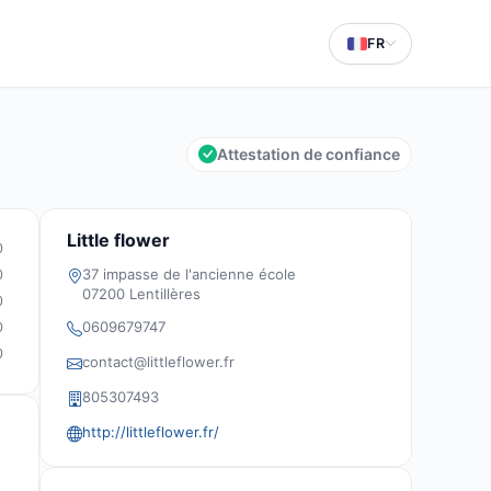
FR
Attestation de confiance
Little flower
0
37 impasse de l'ancienne école
0
07200 Lentillères
0
0609679747
0
0
contact@littleflower.fr
805307493
http://littleflower.fr/