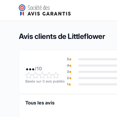
Littleflower
…/10
(0 avis)
Note globale : … sur 10
Avis clients de Littleflower
5
…
4
/10
3
Note globale : … sur 10
2
Basée sur 0 avis publiés
1
Tous les avis