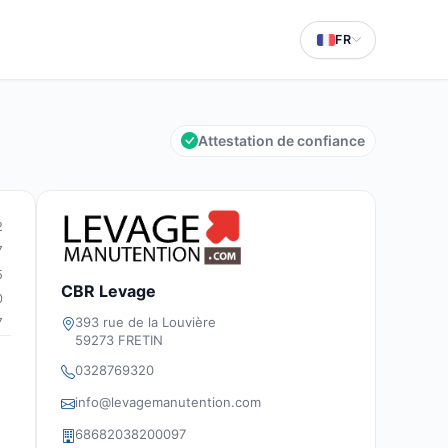
FR
Attestation de confiance
2
7
5
CBR Levage
0
393 rue de la Louvière
7
59273 FRETIN
0328769320
info@levagemanutention.com
68682038200097