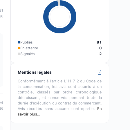
31
26
Publiés
81
En attente
0
Signalés
2
Mentions légales
Conformément à l'article L111-7-2 du Code de
la consommation, les avis sont soumis à un
contrôle, classés par ordre chronologique
décroissant, et conservés pendant toute la
04
durée d'exécution du contrat du commerçant.
Avis récoltés sans aucune contrepartie.
En
26
savoir plus…