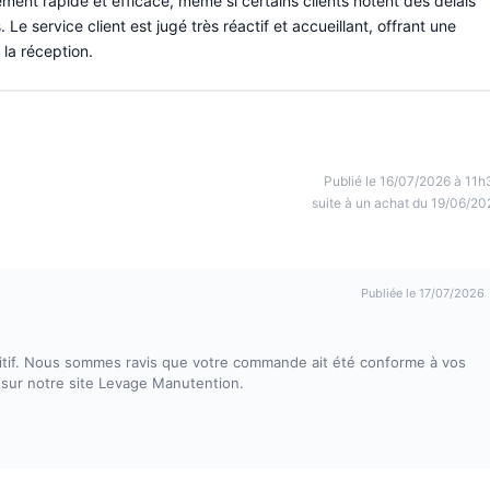
ment rapide et efficace, même si certains clients notent des délais
 Le service client est jugé très réactif et accueillant, offrant une
la réception.
Publié le 16/07/2026 à 11h
suite à un achat du 19/06/20
Publiée le 17/07/2026
itif. Nous sommes ravis que votre commande ait été conforme à vos
 sur notre site Levage Manutention.