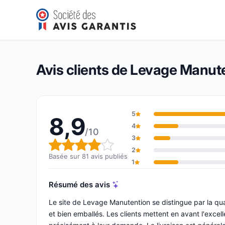
Levage Manutention
8,9/10
(81 avis)
Note globale : 8,9 sur 10
Avis clients de Levage Manut
5
8,9
4
/10
3
Note globale : 8,9 sur 10
2
Basée sur 81 avis publiés
1
Résumé des avis
Le site de Levage Manutention se distingue par la qu
et bien emballés. Les clients mettent en avant l'excel