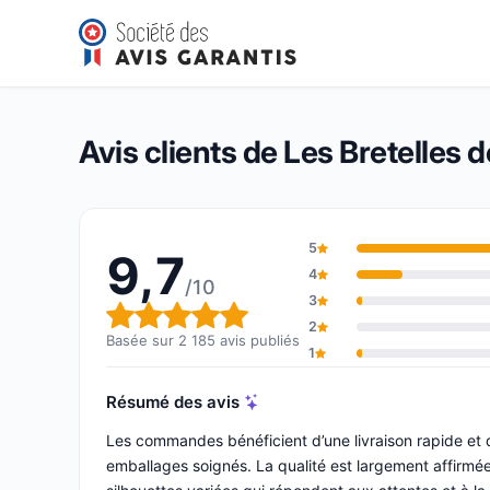
Les Bretelles de Léon
9,7/10
(2 185 avis)
Note globale : 9,7 sur 10
Avis clients de Les Bretelles 
5
9,7
4
/10
3
Note globale : 9,7 sur 10
2
Basée sur 2 185 avis publiés
1
Résumé des avis
Les commandes bénéficient d’une livraison rapide et d
emballages soignés. La qualité est largement affirmée: