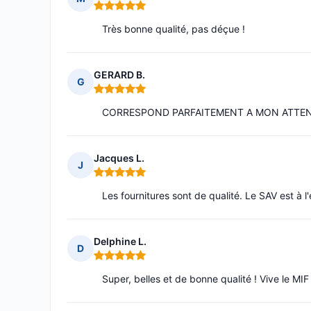
Note : 5 sur 5
Très bonne qualité, pas déçue !
GERARD B.
G
Note : 5 sur 5
CORRESPOND PARFAITEMENT A MON ATTE
Jacques L.
J
Note : 5 sur 5
Les fournitures sont de qualité. Le SAV est à l'
Delphine L.
D
Note : 5 sur 5
Super, belles et de bonne qualité ! Vive le MIF