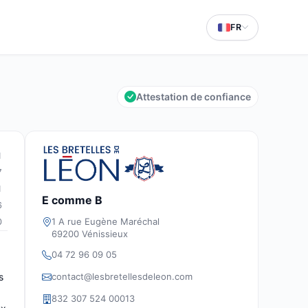
FR
Attestation de confiance
1
7
1
E comme B
6
1 A rue Eugène Maréchal
0
69200 Vénissieux
04 72 96 09 05
contact@lesbretellesdeleon.com
s
832 307 524 00013