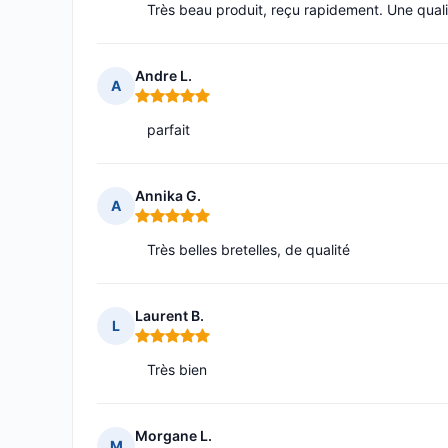
Très beau produit, reçu rapidement. Une quali
Andre L.
A
Note : 5 sur 5
parfait
Annika G.
A
Note : 5 sur 5
Très belles bretelles, de qualité
Laurent B.
L
Note : 5 sur 5
Très bien
Morgane L.
M