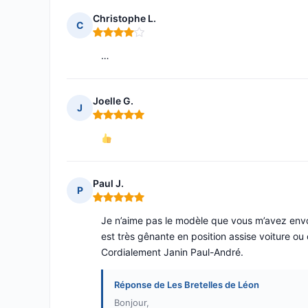
Christophe L.
C
Note : 4 sur 5
…
Joelle G.
J
Note : 5 sur 5
Paul J.
P
Note : 5 sur 5
Je n’aime pas le modèle que vous m’avez envoy
est très gênante en position assise voiture ou c
Cordialement Janin Paul-André.
Réponse de Les Bretelles de Léon
Bonjour,