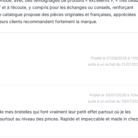
la mode, avec des témoignages de produits « excellents », « très bea
if et à l’écoute, y compris pour les échanges ou conseils, renforçant
 le catalogue propose des pièces originales et françaises, appréciées
usieurs clients recommandent fortement la marque.
Publié le 01/08/2026 à 11h
suite à un achat du 21/07/20
Publié le 30/07/2026 à 10h
suite à un achat du 19/07/20
 de mes bretelles qui font vraiment leur petit effet partout où je les
 surtout au niveau des pinces. Rapide et impeccable et made in chez