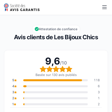
Les Bijoux Chics
9,6/10
Note globale : 9,6 sur 10
Attestation de confiance
Avis clients de Les Bijoux Chics
9,6
/10
Note globale : 9,6 sur 1
Basée sur 130 avis publiés
5
118
4
6
3
3
2
1
1
2