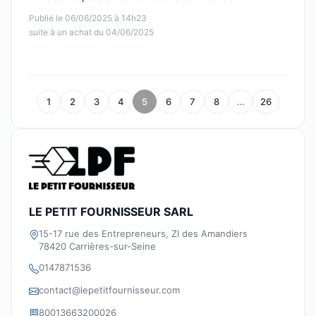
Publié le 06/06/2025 à 14h23
suite à un achat du 04/06/2025
1
2
3
4
5
6
7
8
…
26
LE PETIT FOURNISSEUR SARL
15-17 rue des Entrepreneurs, ZI des Amandiers
78420 Carrières-sur-Seine
0147871536
contact@lepetitfournisseur.com
80013663200026