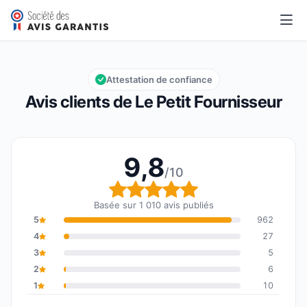
Le Petit Fournisseur
9,8/10
Note globale : 9,8 sur 10
Attestation de confiance
Avis clients de Le Petit Fournisseur
9,8
/10
Note globale : 9,8 sur 1
Basée sur 1 010 avis publiés
5
962
4
27
3
5
2
6
1
10