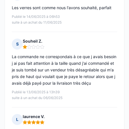
Note : 5 sur 5
Les verres sont comme nous l'avons souhaité, parfait
Publié le 14/06/2025 à 06h53
suite à un achat du 11/06/2025
Souheil Z.
S
Note : 1 sur 5
La commande ne correspondais à ce que j avais besoin
j ai pas fait attention à la taille quand j'ai commandé et
je suis tombé sur un vendeur très désagréable qui m'a
pris de haut qui voulait que je paye le retour alors que j
avais déjà payé pour la livraison très déçu
Publié le 13/06/2025 à 13h39
suite à un achat du 06/06/2025
laurence V.
L
Note : 5 sur 5