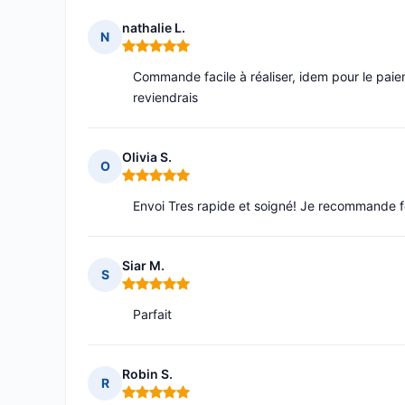
nathalie L.
N
Note : 5 sur 5
Commande facile à réaliser, idem pour le pai
reviendrais
Olivia S.
O
Note : 5 sur 5
Envoi Tres rapide et soigné! Je recommande 
Siar M.
S
Note : 5 sur 5
Parfait
Robin S.
R
Note : 5 sur 5