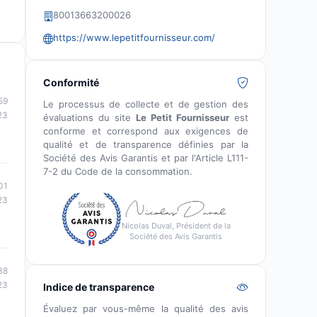
80013663200026
https://www.lepetitfournisseur.com/
Conformité
59
Le processus de collecte et de gestion des
23
évaluations du site
Le Petit Fournisseur
est
conforme et correspond aux exigences de
qualité et de transparence définies par la
Société des Avis Garantis et par l'Article L111-
7-2 du Code de la consommation.
01
23
Nicolas Duval, Président de la
Société des Avis Garantis
38
23
Indice de transparence
Évaluez par vous-même la qualité des avis