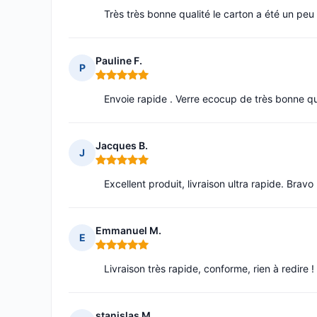
Très très bonne qualité le carton a été un peu
Pauline F.
P
Note : 5 sur 5
Envoie rapide . Verre ecocup de très bonne qu
Jacques B.
J
Note : 5 sur 5
Excellent produit, livraison ultra rapide. Bravo 
Emmanuel M.
E
Note : 5 sur 5
Livraison très rapide, conforme, rien à redire !
stanislas M.