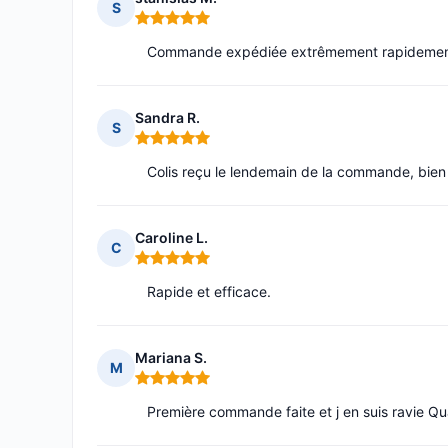
S
Note : 5 sur 5
Commande expédiée extrêmement rapidement,
Sandra R.
S
Note : 5 sur 5
Colis reçu le lendemain de la commande, bien 
Caroline L.
C
Note : 5 sur 5
Rapide et efficace.
Mariana S.
M
Note : 5 sur 5
Première commande faite et j en suis ravie Q