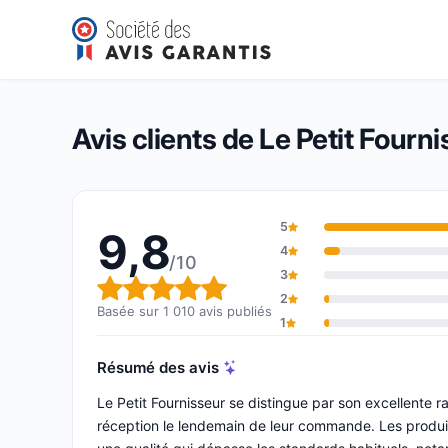
Le Petit Fournisseur
9,8/10
(1 010 avis)
Note globale : 9,8 sur 10
Avis clients de Le Petit Fourn
5
9,8
4
/10
3
Note globale : 9,8 sur 10
2
Basée sur 1 010 avis publiés
1
Résumé des avis
Le Petit Fournisseur se distingue par son excellente 
réception le lendemain de leur commande. Les produi