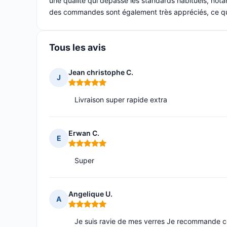
une qualité qui dépasse les standards habituels, nota
des commandes sont également très appréciés, ce qui
Tous les avis
Jean christophe C.
J
Note : 5 sur 5
Livraison super rapide extra
Erwan C.
E
Note : 5 sur 5
Super
Angelique U.
A
Note : 5 sur 5
Je suis ravie de mes verres Je recommande c