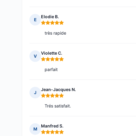
Elodie B.
E
Note : 5 sur 5
très rapide
Violette C.
V
Note : 5 sur 5
parfait
Jean-Jacques N.
J
Note : 5 sur 5
Trés satisfait.
Manfred S.
M
Note : 5 sur 5