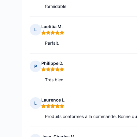
formidable
Laetitia M.
L
Note : 5 sur 5
Parfait.
Philippe D.
P
Note : 5 sur 5
Très bien
Laurence L.
L
Note : 5 sur 5
Produits conformes à la commande. Bonne qual
Jean-Charles M.