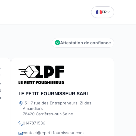
FR
Attestation de confiance
2
7
5
6
LE PETIT FOURNISSEUR SARL
0
15-17 rue des Entrepreneurs, ZI des
Amandiers
78420 Carrières-sur-Seine
0147871536
contact@lepetitfournisseur.com