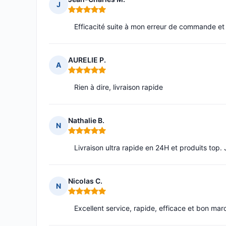
J
Note : 5 sur 5
Efficacité suite à mon erreur de commande et r
AURELIE P.
A
Note : 5 sur 5
Rien à dire, livraison rapide
Nathalie B.
N
Note : 5 sur 5
Livraison ultra rapide en 24H et produits top
Nicolas C.
N
Note : 5 sur 5
Excellent service, rapide, efficace et bon mar