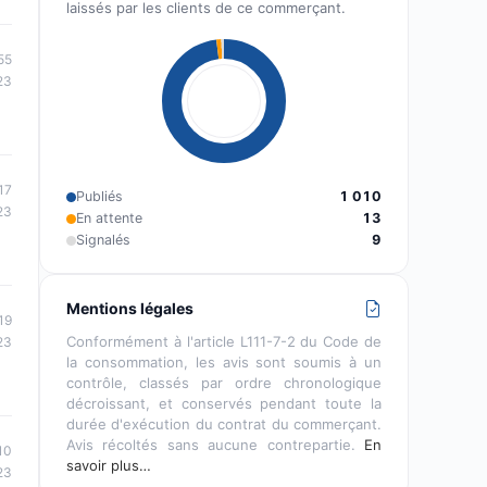
laissés par les clients de ce commerçant.
55
23
17
Publiés
1 010
23
En attente
13
Signalés
9
Mentions légales
19
Conformément à l'article L111-7-2 du Code de
23
la consommation, les avis sont soumis à un
contrôle, classés par ordre chronologique
décroissant, et conservés pendant toute la
durée d'exécution du contrat du commerçant.
Avis récoltés sans aucune contrepartie.
En
10
savoir plus…
23