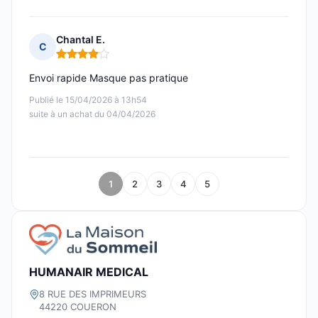
Chantal E.
C
Note : 4 sur 5
Envoi rapide Masque pas pratique
Publié le 15/04/2026 à 13h54
suite à un achat du 04/04/2026
1
2
3
4
5
HUMANAIR MEDICAL
8 RUE DES IMPRIMEURS
44220 COUERON