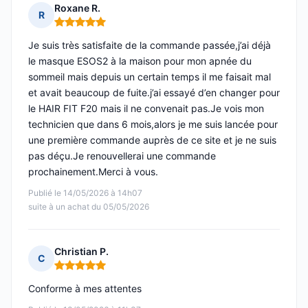
Roxane R.
R
Note : 5 sur 5
Je suis très satisfaite de la commande passée,j’ai déjà
le masque ESOS2 à la maison pour mon apnée du
sommeil mais depuis un certain temps il me faisait mal
et avait beaucoup de fuite.j’ai essayé d’en changer pour
le HAIR FIT F20 mais il ne convenait pas.Je vois mon
technicien que dans 6 mois,alors je me suis lancée pour
une première commande auprès de ce site et je ne suis
pas déçu.Je renouvellerai une commande
prochainement.Merci à vous.
Publié le 14/05/2026 à 14h07
suite à un achat du 05/05/2026
Christian P.
C
Note : 5 sur 5
Conforme à mes attentes