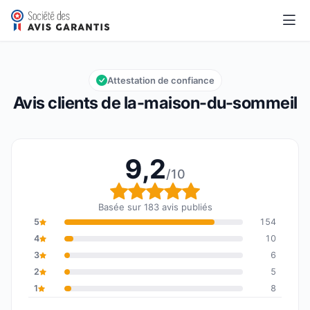
la-maison-du-sommeil
9,2/10
Note globale : 9,2 sur 10
Attestation de confiance
Avis clients de la-maison-du-sommeil
9,2
/10
Note globale : 9,2 sur 1
Basée sur 183 avis publiés
5
154
4
10
3
6
2
5
1
8