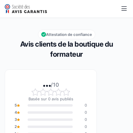
la boutique du formateur
…/10
Note globale : … sur 10
Attestation de confiance
Avis clients de la boutique du
formateur
…
/10
Note globale : … sur 10
Basée sur 0 avis publiés
5
0
4
0
3
0
2
0