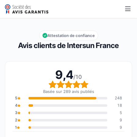
Intersun France
9,4/10
Note globale : 9,4 sur 10
Attestation de confiance
Avis clients de Intersun France
9,4
/10
Note globale : 9,4 sur 1
Basée sur 289 avis publiés
5
248
4
18
3
5
2
9
1
9