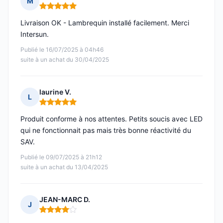
M
Note : 5 sur 5
Livraison OK - Lambrequin installé facilement. Merci
Intersun.
Publié le 16/07/2025 à 04h46
suite à un achat du 30/04/2025
laurine V.
L
Note : 5 sur 5
Produit conforme à nos attentes. Petits soucis avec LED
qui ne fonctionnait pas mais très bonne réactivité du
SAV.
Publié le 09/07/2025 à 21h12
suite à un achat du 13/04/2025
JEAN-MARC D.
J
Note : 4 sur 5