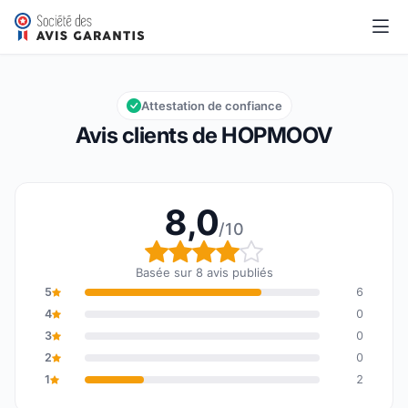
HOPMOOV
8,0/10
Note globale : 8,0 sur 10
Attestation de confiance
Avis clients de HOPMOOV
8,0
/10
Note globale : 8,0 sur 1
Basée sur 8 avis publiés
5
6
4
0
3
0
2
0
1
2