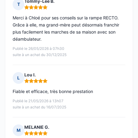
Tommy-Lee B.
T
Note : 5 sur 5
Merci à Chloé pour ses conseils sur la rampe RECTO.
Grâce à elle, ma grand-mère peut désormais franchir
plus facilement les marches de sa maison avec son
déambulateur.
Publié le 26/05/2026 à 07h30
suite à un achat du 30/12/2025
Lou I.
L
Note : 5 sur 5
Fiable et efficace, très bonne prestation
Publié le 21/05/2026 à 13h07
suite à un achat du 16/07/2025
MELANIE G.
M
Note : 5 sur 5