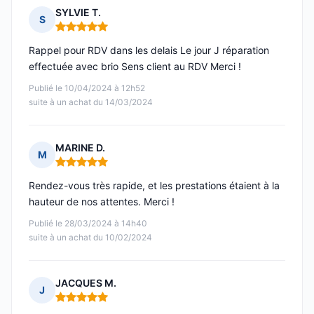
SYLVIE T.
S
Note : 5 sur 5
Rappel pour RDV dans les delais Le jour J réparation
effectuée avec brio Sens client au RDV Merci !
Publié le 10/04/2024 à 12h52
suite à un achat du 14/03/2024
MARINE D.
M
Note : 5 sur 5
Rendez-vous très rapide, et les prestations étaient à la
hauteur de nos attentes. Merci !
Publié le 28/03/2024 à 14h40
suite à un achat du 10/02/2024
JACQUES M.
J
Note : 5 sur 5