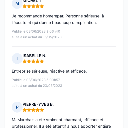
MICHEL T.
M
Note : 5 sur 5
Je recommande homerepar. Personne sérieuse, à
l'écoute et qui donne beaucoup d'explication.
Publié le 08/06/2023 à 06h40
suite à un achat du 15/05/2023
ISABELLE N.
I
Note : 5 sur 5
Entreprise sérieuse, réactive et efficace.
Publié le 08/06/2023 à 00h57
suite à un achat du 23/05/2023
PIERRE-YVES B.
P
Note : 5 sur 5
M. Marchais a été vraiment charmant, efficace et
professionnel. Il a été attentif à nous apporter entière