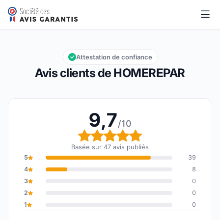
HOMEREPAR
9,7/10
Note globale : 9,7 sur 10
Attestation de confiance
Avis clients de HOMEREPAR
9,7
/10
Note globale : 9,7 sur 1
Basée sur 47 avis publiés
5
39
4
8
3
0
2
0
1
0