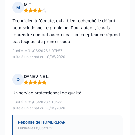
M T.
M
Note : 4 sur 5
Technicien à l'écoute, qui a bien recherché le défaut
pour solutionner le problème. Pour autant , je vais
reprendre contact avec lui car un récepteur ne répond
pas toujours du premier coup.
Publié le 01/06/2026 à 07h57
suite à un achat du 10/05/2026
DYNEVINE L.
D
Note : 5 sur 5
Un service professionnel de qualité.
Publié le 31/05/2026 à 15h22
suite à un achat du 26/05/2026
Réponse de HOMEREPAR
Publiée le 08/06/2026