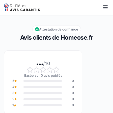
Homeose.fr
…/10
Note globale : … sur 10
Attestation de confiance
Avis clients de Homeose.fr
…
/10
Note globale : … sur 10
Basée sur 0 avis publiés
5
0
4
0
3
0
2
0
1
0