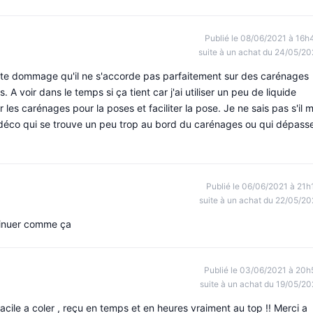
Publié le 08/06/2021 à 16h
suite à un achat du 24/05/20
 Juste dommage qu'il ne s'accorde pas parfaitement sur des carénages
A voir dans le temps si ça tient car j'ai utiliser un peu de liquide
 les carénages pour la poses et faciliter la pose. Je ne sais pas s'il 
t déco qui se trouve un peu trop au bord du carénages ou qui dépass
Publié le 06/06/2021 à 21h
suite à un achat du 22/05/20
ntinuer comme ça
Publié le 03/06/2021 à 20h
suite à un achat du 19/05/20
facile a coler , reçu en temps et en heures vraiment au top !! Merci a