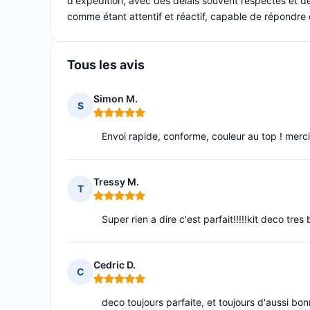
d'expédition, avec des délais souvent respectés et d
comme étant attentif et réactif, capable de répondre
Tous les avis
Simon M.
S
Note : 5 sur 5
Envoi rapide, conforme, couleur au top ! merc
Tressy M.
T
Note : 5 sur 5
Super rien a dire c'est parfait!!!!!kit deco tres 
Cedric D.
C
Note : 5 sur 5
deco toujours parfaite, et toujours d'aussi bon