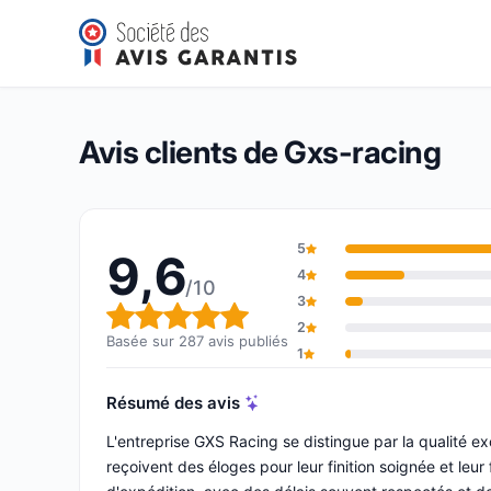
Gxs-racing
9,6/10
(287 avis)
Note globale : 9,6 sur 10
Avis clients de Gxs-racing
5
9,6
4
/10
3
Note globale : 9,6 sur 10
2
Basée sur 287 avis publiés
1
Résumé des avis
L'entreprise GXS Racing se distingue par la qualité e
reçoivent des éloges pour leur finition soignée et leur 