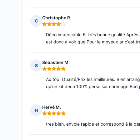
Christophe R.
C
Note : 4 sur 5
Déco impeccable Et très bonne qualité Après 
est donc à voir que Pour le moyeux ar c'est t
Sébastien M.
S
Note : 5 sur 5
Au top. Qualité/Prix les meilleures. Bien arran
qu'un kit deco 100% perso sur carénage Bcd 
Hervé M.
H
Note : 5 sur 5
très bien, envoie rapide et correspond à la d