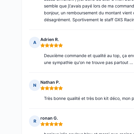
semble que j\'avais payé lors de ma commande
bonjour, un remboursement du montant vient 
désagrément. Sportivement le staff GXS Raci
Adrien R.
A
Note : 5 sur 5
Deuxième commande et qualité au top, ça envo
une sympathie qu'on ne trouve pas partout ...
Nathan P.
N
Note : 5 sur 5
Très bonne qualité et très bon kit déco, mon p
ronan G.
R
Note : 5 sur 5