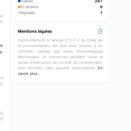
Publiés
287
En attente
0
Signalés
1
40
21
Mentions légales
Conformément à l'article L111-7-2 du Code de
me
la consommation, les avis sont soumis à un
contrôle, classés par ordre chronologique
er
décroissant, et conservés pendant toute la
durée d'exécution du contrat du commerçant.
Avis récoltés sans aucune contrepartie.
En
savoir plus…
14
21
52
21