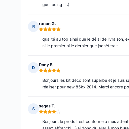
gxs racing !! :)
ronan G.
R
Note : 5 sur 5
qualité au top ainsi que le délai de livraison
ni le premier ni le dernier que jachèterais .
Dany B.
D
Note : 5 sur 5
Bonjours les kit déco sont superbe et je suis s
réaliser pour new 85kx 2014. Merci encore pour
segas T.
S
Note : 4 sur 5
Bonjour , le produit est conforme à mes attente
assez affranchi , j\'ai donc du aller à mon bur