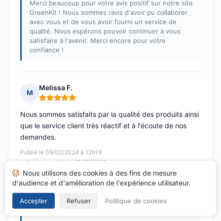
Merci beaucoup pour votre avis positif sur notre site
GreenKit ! Nous sommes ravis d'avoir pu collaborer
avec vous et de vous avoir fourni un service de
qualité. Nous espérons pouvoir continuer à vous
satisfaire à l'avenir. Merci encore pour votre
confiance !
Melissa F.
M
Note : 5 sur 5
Nous sommes satisfaits par la qualité des produits ainsi
que le service client très réactif et à l'écoute de nos
demandes.
Publié le 09/02/2024 à 12h19
suite à un achat du 01/12/2023
Nous utilisons des cookies à des fins de mesure
d'audience et d'amélioration de l'expérience utilisateur.
Réponse de GreenKit
Publiée le 19/02/2024
Accepter
Refuser
Politique de cookies
Bonjour Mélissa !