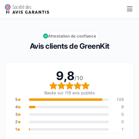
GreenKit
9,8/10
Note globale : 9,8 sur 10
Attestation de confiance
Avis clients de GreenKit
9,8
/10
Note globale : 9,8 sur 1
Basée sur 119 avis publiés
5
109
4
9
3
0
2
0
1
1