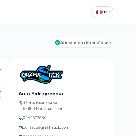
FR
Attestation de confiance
4
1
4
3
Auto Entrepreneur
2
47 rue beauchene
62600 Berck sur mer
0644377980
contact@grafikstick.com