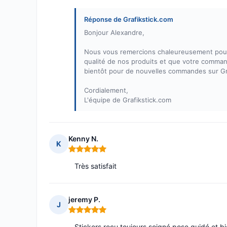
Réponse de Grafikstick.com
Bonjour Alexandre,
Nous vous remercions chaleureusement pour 
qualité de nos produits et que votre comman
bientôt pour de nouvelles commandes sur Gr
Cordialement,
L'équipe de Grafikstick.com
Kenny N.
K
Note : 5 sur 5
Très satisfait
jeremy P.
J
Note : 5 sur 5
Stickers reçu toujours soigné pose guidé et bi