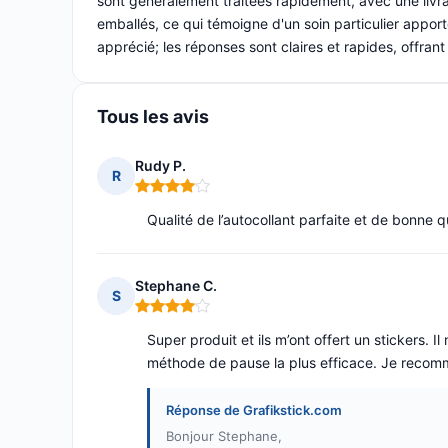
sont généralement traitées rapidement, avec une livrais
emballés, ce qui témoigne d'un soin particulier apport
apprécié; les réponses sont claires et rapides, offran
Tous les avis
Rudy P.
R
Note : 4 sur 5
Qualité de l’autocollant parfaite et de bonne q
Stephane C.
S
Note : 4 sur 5
Super produit et ils m’ont offert un stickers. I
méthode de pause la plus efficace. Je recomm
Réponse de Grafikstick.com
Bonjour Stephane,