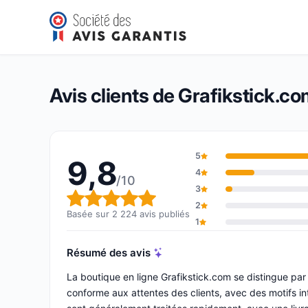
Grafikstick.com
9,8/10
(2 224 avis)
Note globale : 9,8 sur 10
Avis clients de Grafikstick.c
5
9,8
4
/10
3
Note globale : 9,8 sur 10
2
Basée sur 2 224 avis publiés
1
Résumé des avis
La boutique en ligne Grafikstick.com se distingue par
conforme aux attentes des clients, avec des motifs i