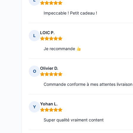
Note : 5 sur 5
Impeccable ! Petit cadeau !
LOIC P.
L
Note : 5 sur 5
Je recommande
Olivier D.
O
Note : 5 sur 5
Commande conforme à mes attentes livraison
Yohan L.
Y
Note : 5 sur 5
Super qualité vraiment content