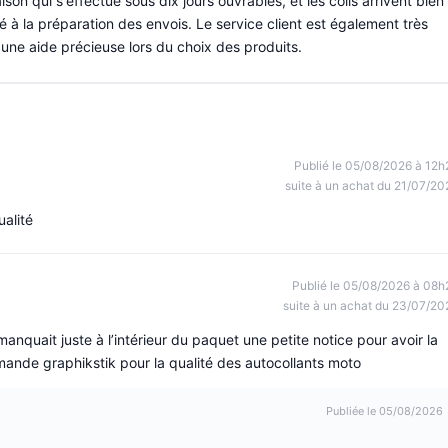
on qui s'effectue sous dix jours ouvrables, et les colis arrivent bien
é à la préparation des envois. Le service client est également très
t une aide précieuse lors du choix des produits.
Publié le 05/08/2026 à 12h
suite à un achat du 21/07/20
ualité
Publié le 05/08/2026 à 08h
suite à un achat du 23/07/20
l manquait juste à l’intérieur du paquet une petite notice pour avoir la
ande graphikstik pour la qualité des autocollants moto
Publiée le 05/08/2026