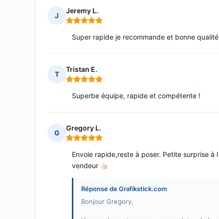
Jeremy L.
J
Note : 5 sur 5
Super rapide je recommande et bonne qualité
Tristan E.
T
Note : 5 sur 5
Superbe équipe, rapide et compétente !
Gregory L.
G
Note : 5 sur 5
Envoie rapide,reste à poser. Petite surprise à l
vendeur
Réponse de Grafikstick.com
Bonjour Gregory,