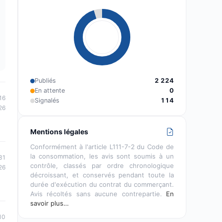
Publiés
2 224
En attente
0
16
Signalés
114
26
Mentions légales
Conformément à l'article L111-7-2 du Code de
la consommation, les avis sont soumis à un
31
contrôle, classés par ordre chronologique
26
décroissant, et conservés pendant toute la
durée d'exécution du contrat du commerçant.
Avis récoltés sans aucune contrepartie.
En
savoir plus…
10