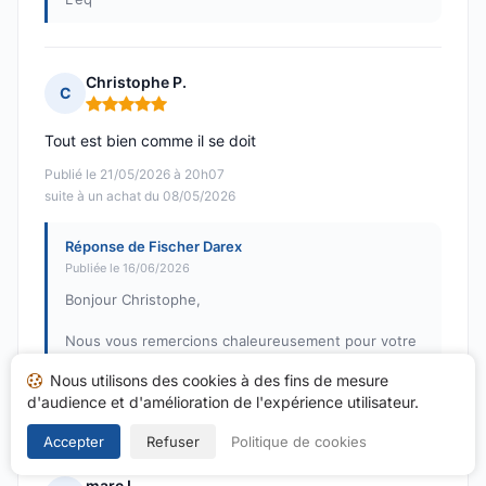
Christophe P.
C
Note : 5 sur 5
Tout est bien comme il se doit
Publié le 21/05/2026 à 20h07
suite à un achat du 08/05/2026
Réponse de Fischer Darex
Publiée le 16/06/2026
Bonjour Christophe,
Nous vous remercions chaleureusement pour votre
retour positif ! Nous sommes ravis d'apprendre que
Nous utilisons des cookies à des fins de mesure
vous êtes satisfait de votre expérience chez Fischer
d'audience et d'amélioration de l'expérience utilisateur.
Darex. Votre satisfaction est notre plus
Accepter
Refuser
Politique de cookies
marc L.