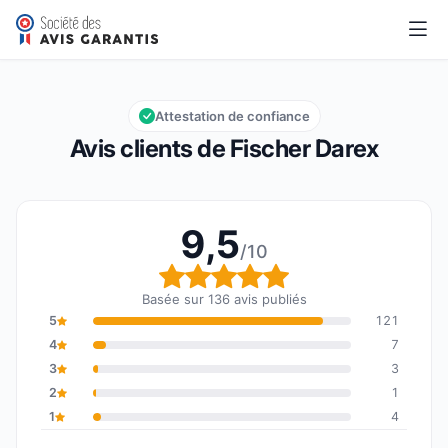
Fischer Darex
9,5/10
Note globale : 9,5 sur 10
Attestation de confiance
Avis clients de Fischer Darex
9,5
/10
Note globale : 9,5 sur 1
Basée sur 136 avis publiés
5
121
4
7
3
3
2
1
1
4