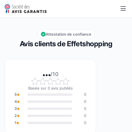
Effetshopping
…/10
Note globale : … sur 10
Attestation de confiance
Avis clients de Effetshopping
…
/10
Note globale : … sur 10
Basée sur 0 avis publiés
5
0
4
0
3
0
2
0
1
0