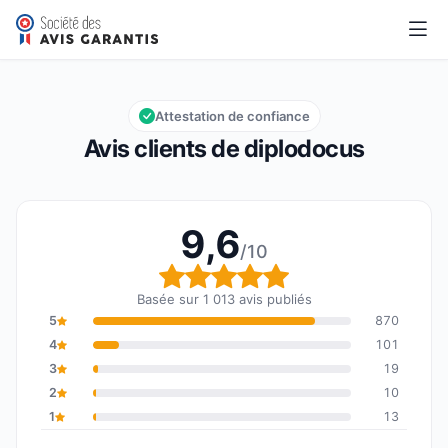
diplodocus
9,6/10
Note globale : 9,6 sur 10
Attestation de confiance
Avis clients de diplodocus
9,6
/10
Note globale : 9,6 sur 1
Basée sur 1 013 avis publiés
5
870
4
101
3
19
2
10
1
13