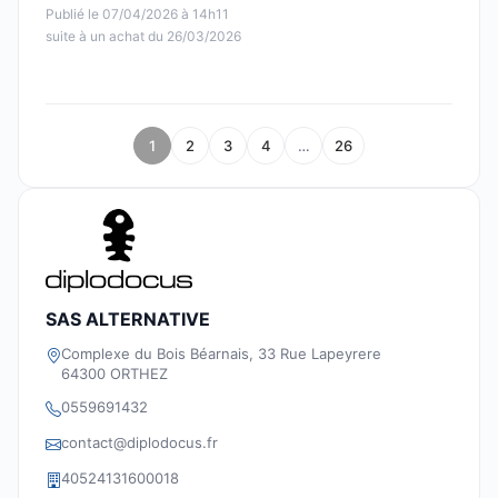
Publié le 07/04/2026 à 14h11
suite à un achat du 26/03/2026
1
2
3
4
…
26
SAS ALTERNATIVE
Complexe du Bois Béarnais, 33 Rue Lapeyrere
64300 ORTHEZ
0559691432
contact@diplodocus.fr
40524131600018