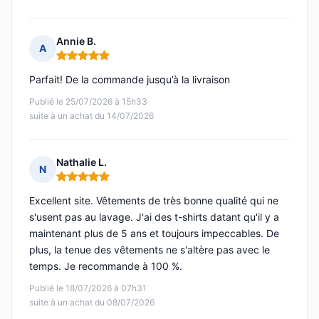
Annie B.
A
Note : 5 sur 5
Parfait! De la commande jusqu’à la livraison
Publié le 25/07/2026 à 15h33
suite à un achat du 14/07/2026
Nathalie L.
N
Note : 5 sur 5
Excellent site. Vêtements de très bonne qualité qui ne
s'usent pas au lavage. J'ai des t-shirts datant qu'il y a
maintenant plus de 5 ans et toujours impeccables. De
plus, la tenue des vêtements ne s'altère pas avec le
temps. Je recommande à 100 %.
Publié le 18/07/2026 à 07h31
suite à un achat du 08/07/2026